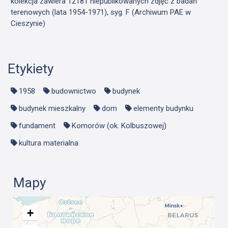
kolekcja zawiera 12181 niepublikowanych zdjęć z badań
terenowych (lata 1954-1971), syg. F (Archiwum PAE w
Cieszynie)
Etykiety
1958
budownictwo
budynek
budynek mieszkalny
dom
elementy budynku
fundament
Komorów (ok. Kolbuszowej)
kultura materialna
Mapy
+