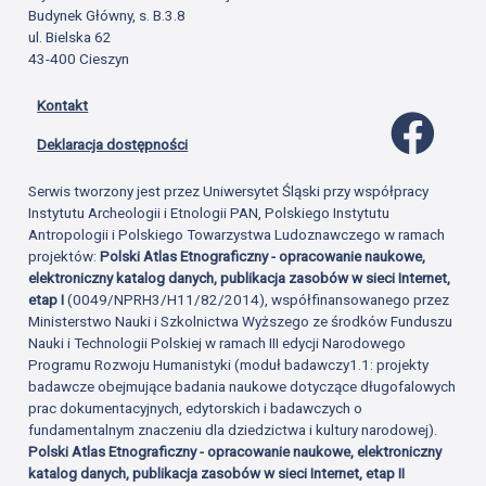
Budynek Główny, s. B.3.8
ul. Bielska 62
43-400 Cieszyn
Kontakt
Profil 
Deklaracja dostępności
Serwis tworzony jest przez Uniwersytet Śląski przy współpracy
Instytutu Archeologii i Etnologii PAN, Polskiego Instytutu
Antropologii i Polskiego Towarzystwa Ludoznawczego w ramach
projektów:
Polski Atlas Etnograficzny - opracowanie naukowe,
elektroniczny katalog danych, publikacja zasobów w sieci Internet,
etap I
(0049/NPRH3/H11/82/2014), współfinansowanego przez
Ministerstwo Nauki i Szkolnictwa Wyższego ze środków Funduszu
Nauki i Technologii Polskiej w ramach III edycji Narodowego
Programu Rozwoju Humanistyki (moduł badawczy1.1: projekty
badawcze obejmujące badania naukowe dotyczące długofalowych
prac dokumentacyjnych, edytorskich i badawczych o
fundamentalnym znaczeniu dla dziedzictwa i kultury narodowej).
Polski Atlas Etnograficzny - opracowanie naukowe, elektroniczny
katalog danych, publikacja zasobów w sieci Internet, etap II