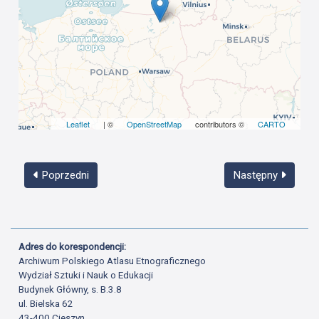
Leaflet
| ©
OpenStreetMap
contributors ©
CARTO
Poprzedni
Następny
Adres do korespondencji:
Archiwum Polskiego Atlasu Etnograficznego
Wydział Sztuki i Nauk o Edukacji
Budynek Główny, s. B.3.8
ul. Bielska 62
43-400 Cieszyn