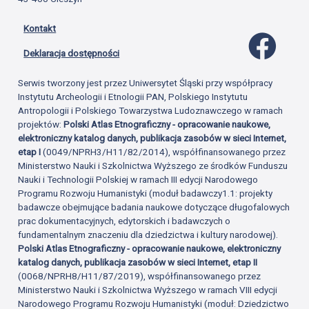
Kontakt
Profil 
Deklaracja dostępności
Serwis tworzony jest przez Uniwersytet Śląski przy współpracy
Instytutu Archeologii i Etnologii PAN, Polskiego Instytutu
Antropologii i Polskiego Towarzystwa Ludoznawczego w ramach
projektów:
Polski Atlas Etnograficzny - opracowanie naukowe,
elektroniczny katalog danych, publikacja zasobów w sieci Internet,
etap I
(0049/NPRH3/H11/82/2014), współfinansowanego przez
Ministerstwo Nauki i Szkolnictwa Wyższego ze środków Funduszu
Nauki i Technologii Polskiej w ramach III edycji Narodowego
Programu Rozwoju Humanistyki (moduł badawczy1.1: projekty
badawcze obejmujące badania naukowe dotyczące długofalowych
prac dokumentacyjnych, edytorskich i badawczych o
fundamentalnym znaczeniu dla dziedzictwa i kultury narodowej).
Polski Atlas Etnograficzny - opracowanie naukowe, elektroniczny
katalog danych, publikacja zasobów w sieci Internet, etap II
(0068/NPRH8/H11/87/2019), współfinansowanego przez
Ministerstwo Nauki i Szkolnictwa Wyższego w ramach VIII edycji
Narodowego Programu Rozwoju Humanistyki (moduł: Dziedzictwo