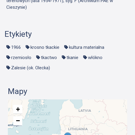
terenowych (lata 1954-1971), syg. F (Archiwum PAE w
Cieszynie)
Etykiety
1966
krosno tkackie
kultura materialna
rzemiosło
tkactwo
tkanie
włókno
Zalesie (ok. Olecka)
Mapy
+
−