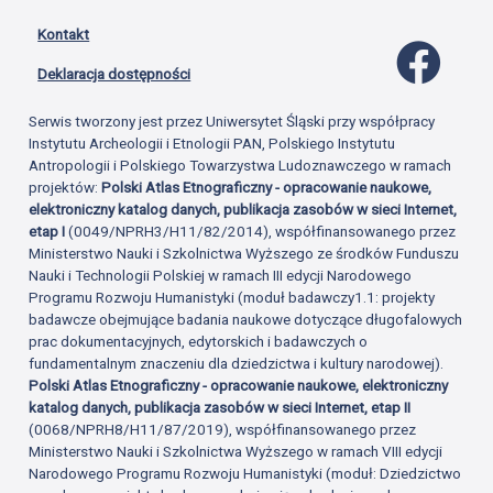
Kontakt
Profil 
Deklaracja dostępności
Serwis tworzony jest przez Uniwersytet Śląski przy współpracy
Instytutu Archeologii i Etnologii PAN, Polskiego Instytutu
Antropologii i Polskiego Towarzystwa Ludoznawczego w ramach
projektów:
Polski Atlas Etnograficzny - opracowanie naukowe,
elektroniczny katalog danych, publikacja zasobów w sieci Internet,
etap I
(0049/NPRH3/H11/82/2014), współfinansowanego przez
Ministerstwo Nauki i Szkolnictwa Wyższego ze środków Funduszu
Nauki i Technologii Polskiej w ramach III edycji Narodowego
Programu Rozwoju Humanistyki (moduł badawczy1.1: projekty
badawcze obejmujące badania naukowe dotyczące długofalowych
prac dokumentacyjnych, edytorskich i badawczych o
fundamentalnym znaczeniu dla dziedzictwa i kultury narodowej).
Polski Atlas Etnograficzny - opracowanie naukowe, elektroniczny
katalog danych, publikacja zasobów w sieci Internet, etap II
(0068/NPRH8/H11/87/2019), współfinansowanego przez
Ministerstwo Nauki i Szkolnictwa Wyższego w ramach VIII edycji
Narodowego Programu Rozwoju Humanistyki (moduł: Dziedzictwo