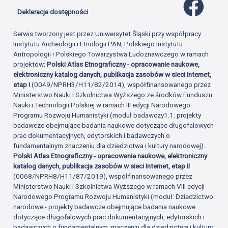
Profil 
Deklaracja dostępności
Serwis tworzony jest przez Uniwersytet Śląski przy współpracy
Instytutu Archeologii i Etnologii PAN, Polskiego Instytutu
Antropologii i Polskiego Towarzystwa Ludoznawczego w ramach
projektów:
Polski Atlas Etnograficzny - opracowanie naukowe,
elektroniczny katalog danych, publikacja zasobów w sieci Internet,
etap I
(0049/NPRH3/H11/82/2014), współfinansowanego przez
Ministerstwo Nauki i Szkolnictwa Wyższego ze środków Funduszu
Nauki i Technologii Polskiej w ramach III edycji Narodowego
Programu Rozwoju Humanistyki (moduł badawczy1.1: projekty
badawcze obejmujące badania naukowe dotyczące długofalowych
prac dokumentacyjnych, edytorskich i badawczych o
fundamentalnym znaczeniu dla dziedzictwa i kultury narodowej).
Polski Atlas Etnograficzny - opracowanie naukowe, elektroniczny
katalog danych, publikacja zasobów w sieci Internet, etap II
(0068/NPRH8/H11/87/2019), współfinansowanego przez
Ministerstwo Nauki i Szkolnictwa Wyższego w ramach VIII edycji
Narodowego Programu Rozwoju Humanistyki (moduł: Dziedzictwo
narodowe - projekty badawcze obejmujące badania naukowe
dotyczące długofalowych prac dokumentacyjnych, edytorskich i
badawczych o fundamentalnym znaczeniu dla dziedzictwa i kultury