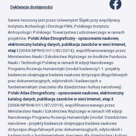
Profil 
Deklaracja dostępności
Serwis tworzony jest przez Uniwersytet Śląski przy współpracy
Instytutu Archeologii i Etnologii PAN, Polskiego Instytutu
Antropologii i Polskiego Towarzystwa Ludoznawczego w ramach
projektów:
Polski Atlas Etnograficzny - opracowanie naukowe,
elektroniczny katalog danych, publikacja zasobów w sieci Internet,
etap I
(0049/NPRH3/H11/82/2014), współfinansowanego przez
Ministerstwo Nauki i Szkolnictwa Wyższego ze środków Funduszu
Nauki i Technologii Polskiej w ramach III edycji Narodowego
Programu Rozwoju Humanistyki (moduł badawczy1.1: projekty
badawcze obejmujące badania naukowe dotyczące długofalowych
prac dokumentacyjnych, edytorskich i badawczych o
fundamentalnym znaczeniu dla dziedzictwa i kultury narodowej).
Polski Atlas Etnograficzny - opracowanie naukowe, elektroniczny
katalog danych, publikacja zasobów w sieci Internet, etap II
(0068/NPRH8/H11/87/2019), współfinansowanego przez
Ministerstwo Nauki i Szkolnictwa Wyższego w ramach VIII edycji
Narodowego Programu Rozwoju Humanistyki (moduł: Dziedzictwo
narodowe - projekty badawcze obejmujące badania naukowe
dotyczące długofalowych prac dokumentacyjnych, edytorskich i
badawczych o fundamentalnym znaczeniu dla dziedzictwa i kultury