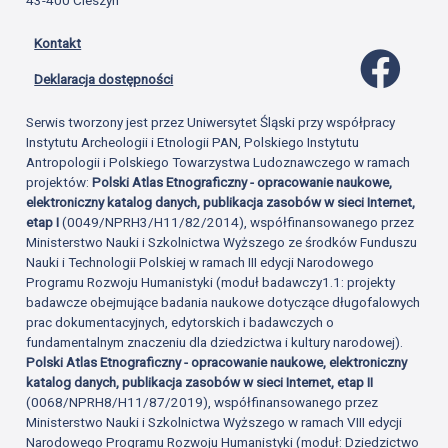
43-400 Cieszyn
Kontakt
Profil 
Deklaracja dostępności
Serwis tworzony jest przez Uniwersytet Śląski przy współpracy
Instytutu Archeologii i Etnologii PAN, Polskiego Instytutu
Antropologii i Polskiego Towarzystwa Ludoznawczego w ramach
projektów:
Polski Atlas Etnograficzny - opracowanie naukowe,
elektroniczny katalog danych, publikacja zasobów w sieci Internet,
etap I
(0049/NPRH3/H11/82/2014), współfinansowanego przez
Ministerstwo Nauki i Szkolnictwa Wyższego ze środków Funduszu
Nauki i Technologii Polskiej w ramach III edycji Narodowego
Programu Rozwoju Humanistyki (moduł badawczy1.1: projekty
badawcze obejmujące badania naukowe dotyczące długofalowych
prac dokumentacyjnych, edytorskich i badawczych o
fundamentalnym znaczeniu dla dziedzictwa i kultury narodowej).
Polski Atlas Etnograficzny - opracowanie naukowe, elektroniczny
katalog danych, publikacja zasobów w sieci Internet, etap II
(0068/NPRH8/H11/87/2019), współfinansowanego przez
Ministerstwo Nauki i Szkolnictwa Wyższego w ramach VIII edycji
Narodowego Programu Rozwoju Humanistyki (moduł: Dziedzictwo