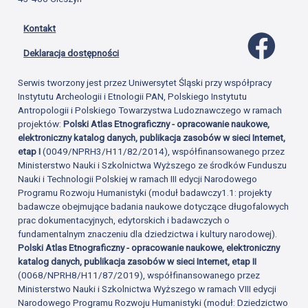
Kontakt
Profil 
Deklaracja dostępności
Serwis tworzony jest przez Uniwersytet Śląski przy współpracy
Instytutu Archeologii i Etnologii PAN, Polskiego Instytutu
Antropologii i Polskiego Towarzystwa Ludoznawczego w ramach
projektów:
Polski Atlas Etnograficzny - opracowanie naukowe,
elektroniczny katalog danych, publikacja zasobów w sieci Internet,
etap I
(0049/NPRH3/H11/82/2014), współfinansowanego przez
Ministerstwo Nauki i Szkolnictwa Wyższego ze środków Funduszu
Nauki i Technologii Polskiej w ramach III edycji Narodowego
Programu Rozwoju Humanistyki (moduł badawczy1.1: projekty
badawcze obejmujące badania naukowe dotyczące długofalowych
prac dokumentacyjnych, edytorskich i badawczych o
fundamentalnym znaczeniu dla dziedzictwa i kultury narodowej).
Polski Atlas Etnograficzny - opracowanie naukowe, elektroniczny
katalog danych, publikacja zasobów w sieci Internet, etap II
(0068/NPRH8/H11/87/2019), współfinansowanego przez
Ministerstwo Nauki i Szkolnictwa Wyższego w ramach VIII edycji
Narodowego Programu Rozwoju Humanistyki (moduł: Dziedzictwo