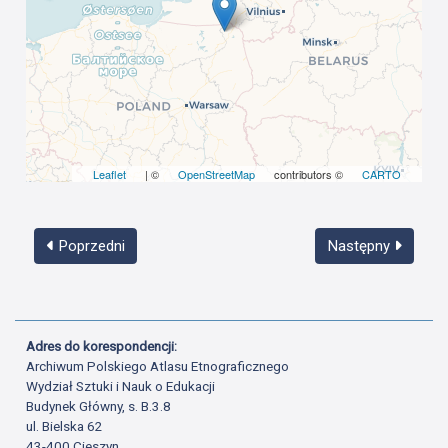
Leaflet
| ©
OpenStreetMap
contributors ©
CARTO
Poprzedni
Następny
Adres do korespondencji:
Archiwum Polskiego Atlasu Etnograficznego
Wydział Sztuki i Nauk o Edukacji
Budynek Główny, s. B.3.8
ul. Bielska 62
43-400 Cieszyn