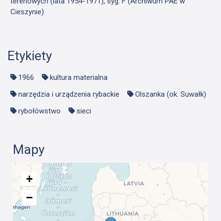
terenowych (lata 1954-1971), syg. F (Archiwum PAE w
Cieszynie)
Etykiety
1966
kultura materialna
narzędzia i urządzenia rybackie
Olszanka (ok. Suwałk)
rybołówstwo
sieci
Mapy
+
−