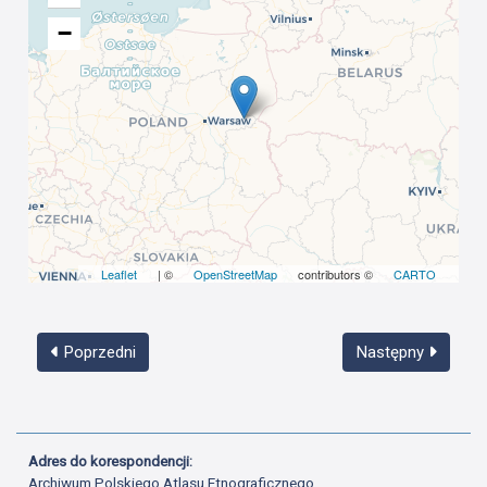
−
Leaflet
| ©
OpenStreetMap
contributors ©
CARTO
Poprzedni
Następny
Adres do korespondencji:
Archiwum Polskiego Atlasu Etnograficznego