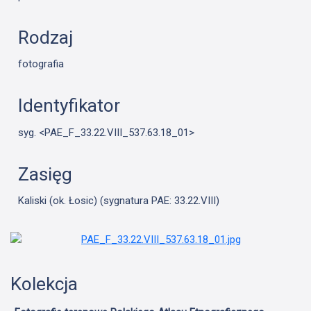
Rodzaj
fotografia
Identyfikator
syg. <PAE_F_33.22.VIII_537.63.18_01>
Zasięg
Kaliski (ok. Łosic) (sygnatura PAE: 33.22.VIII)
Kolekcja