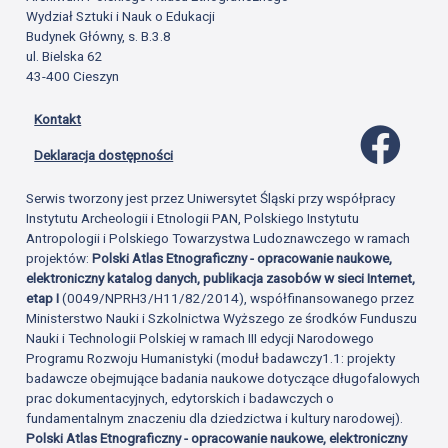
Wydział Sztuki i Nauk o Edukacji
Budynek Główny, s. B.3.8
ul. Bielska 62
43-400 Cieszyn
Kontakt
Profil 
Deklaracja dostępności
Serwis tworzony jest przez Uniwersytet Śląski przy współpracy
Instytutu Archeologii i Etnologii PAN, Polskiego Instytutu
Antropologii i Polskiego Towarzystwa Ludoznawczego w ramach
projektów:
Polski Atlas Etnograficzny - opracowanie naukowe,
elektroniczny katalog danych, publikacja zasobów w sieci Internet,
etap I
(0049/NPRH3/H11/82/2014), współfinansowanego przez
Ministerstwo Nauki i Szkolnictwa Wyższego ze środków Funduszu
Nauki i Technologii Polskiej w ramach III edycji Narodowego
Programu Rozwoju Humanistyki (moduł badawczy1.1: projekty
badawcze obejmujące badania naukowe dotyczące długofalowych
prac dokumentacyjnych, edytorskich i badawczych o
fundamentalnym znaczeniu dla dziedzictwa i kultury narodowej).
Polski Atlas Etnograficzny - opracowanie naukowe, elektroniczny