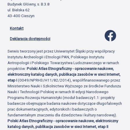
Budynek Główny, s. B.3.8
ul. Bielska 62
43-400 Cieszyn
Kontakt
Profil 
Deklaracja dostępności
Serwis tworzony jest przez Uniwersytet Śląski przy współpracy
Instytutu Archeologii i Etnologii PAN, Polskiego Instytutu
Antropologii i Polskiego Towarzystwa Ludoznawczego w ramach
projektów:
Polski Atlas Etnograficzny - opracowanie naukowe,
elektroniczny katalog danych, publikacja zasobów w sieci Internet,
etap I
(0049/NPRH3/H11/82/2014), współfinansowanego przez
Ministerstwo Nauki i Szkolnictwa Wyższego ze środków Funduszu
Nauki i Technologii Polskiej w ramach III edycji Narodowego
Programu Rozwoju Humanistyki (moduł badawczy1.1: projekty
badawcze obejmujące badania naukowe dotyczące długofalowych
prac dokumentacyjnych, edytorskich i badawczych o
fundamentalnym znaczeniu dla dziedzictwa i kultury narodowej).
Polski Atlas Etnograficzny - opracowanie naukowe, elektroniczny
katalog danych, publikacja zasobów w sieci Internet, etap II