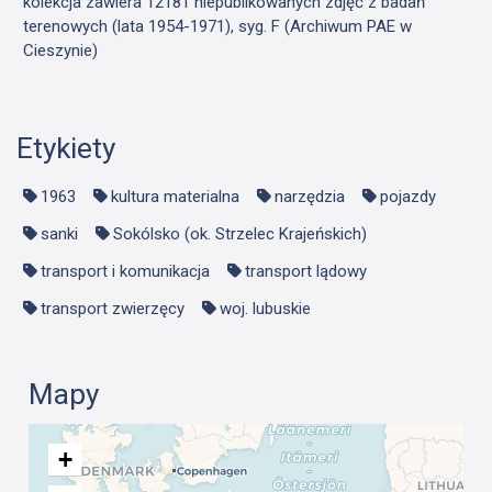
kolekcja zawiera 12181 niepublikowanych zdjęć z badań
terenowych (lata 1954-1971), syg. F (Archiwum PAE w
Cieszynie)
Etykiety
1963
kultura materialna
narzędzia
pojazdy
sanki
Sokólsko (ok. Strzelec Krajeńskich)
transport i komunikacja
transport lądowy
transport zwierzęcy
woj. lubuskie
Mapy
+