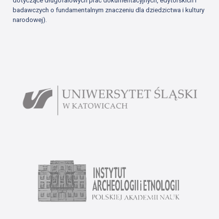
dotyczące długofalowych prac dokumentacyjnych, edytorskich i
badawczych o fundamentalnym znaczeniu dla dziedzictwa i kultury
narodowej).