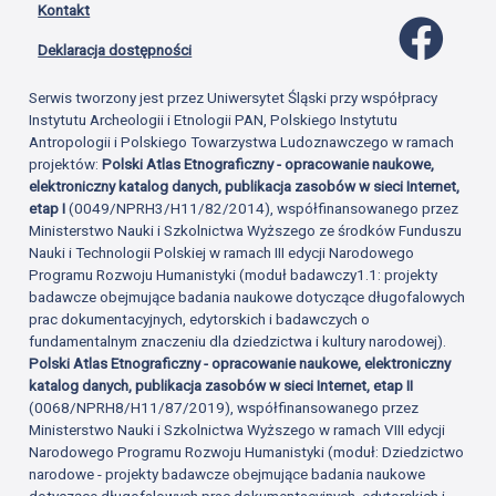
Kontakt
Profil 
Deklaracja dostępności
Serwis tworzony jest przez Uniwersytet Śląski przy współpracy
Instytutu Archeologii i Etnologii PAN, Polskiego Instytutu
Antropologii i Polskiego Towarzystwa Ludoznawczego w ramach
projektów:
Polski Atlas Etnograficzny - opracowanie naukowe,
elektroniczny katalog danych, publikacja zasobów w sieci Internet,
etap I
(0049/NPRH3/H11/82/2014), współfinansowanego przez
Ministerstwo Nauki i Szkolnictwa Wyższego ze środków Funduszu
Nauki i Technologii Polskiej w ramach III edycji Narodowego
Programu Rozwoju Humanistyki (moduł badawczy1.1: projekty
badawcze obejmujące badania naukowe dotyczące długofalowych
prac dokumentacyjnych, edytorskich i badawczych o
fundamentalnym znaczeniu dla dziedzictwa i kultury narodowej).
Polski Atlas Etnograficzny - opracowanie naukowe, elektroniczny
katalog danych, publikacja zasobów w sieci Internet, etap II
(0068/NPRH8/H11/87/2019), współfinansowanego przez
Ministerstwo Nauki i Szkolnictwa Wyższego w ramach VIII edycji
Narodowego Programu Rozwoju Humanistyki (moduł: Dziedzictwo
narodowe - projekty badawcze obejmujące badania naukowe