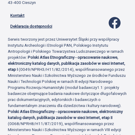
43-400 Cieszyn
Kontakt
Profil 
Deklaracja dostępności
Serwis tworzony jest przez Uniwersytet Śląski przy współpracy
Instytutu Archeologii i Etnologii PAN, Polskiego Instytutu
Antropologii i Polskiego Towarzystwa Ludoznawczego w ramach
projektów:
Polski Atlas Etnograficzny - opracowanie naukowe,
elektroniczny katalog danych, publikacja zasobów w sieci Internet,
etap I
(0049/NPRH3/H11/82/2014), współfinansowanego przez
Ministerstwo Nauki i Szkolnictwa Wyższego ze środków Funduszu
Nauki i Technologii Polskiej w ramach III edycji Narodowego
Programu Rozwoju Humanistyki (moduł badawczy1.1: projekty
badawcze obejmujące badania naukowe dotyczące długofalowych
prac dokumentacyjnych, edytorskich i badawczych o
fundamentalnym znaczeniu dla dziedzictwa i kultury narodowej).
Polski Atlas Etnograficzny - opracowanie naukowe, elektroniczny
katalog danych, publikacja zasobów w sieci Internet, etap II
(0068/NPRH8/H11/87/2019), współfinansowanego przez
Ministerstwo Nauki i Szkolnictwa Wyższego w ramach VIII edycji