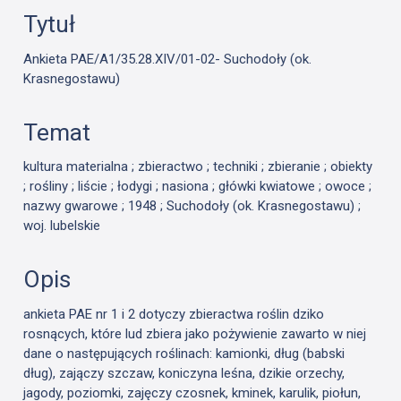
Tytuł
Ankieta PAE/A1/35.28.XIV/01-02- Suchodoły (ok.
Krasnegostawu)
Temat
kultura materialna ; zbieractwo ; techniki ; zbieranie ; obiekty
; rośliny ; liście ; łodygi ; nasiona ; główki kwiatowe ; owoce ;
nazwy gwarowe ; 1948 ; Suchodoły (ok. Krasnegostawu) ;
woj. lubelskie
Opis
ankieta PAE nr 1 i 2 dotyczy zbieractwa roślin dziko
rosnących, które lud zbiera jako pożywienie zawarto w niej
dane o następujących roślinach: kamionki, dług (babski
dług), zajączy szczaw, koniczyna leśna, dzikie orzechy,
jagody, poziomki, zajęczy czosnek, kminek, karulik, piołun,