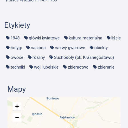
Etykiety
1948
główki kwiatowe
kultura materialna
liście
łodygi
nasiona
nazwy gwarowe
obiekty
owoce
rośliny
Suchodoły (ok. Krasnegostawu)
techniki
woj. lubelskie
zbieractwo
zbieranie
Mapy
+
−