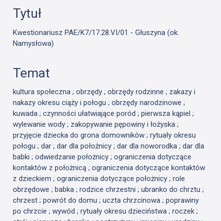
Tytuł
Kwestionariusz PAE/K7/17.28.VI/01 - Głuszyna (ok.
Namysłowa)
Temat
kultura społeczna ; obrzędy ; obrzędy rodzinne ; zakazy i
nakazy okresu ciąży i połogu ; obrzędy narodzinowe ;
kuwada ; czynności ułatwiające poród ; pierwsza kąpiel ;
wylewanie wody ; zakopywanie pępowiny i łożyska ;
przyjęcie dziecka do grona domowników ; rytuały okresu
połogu ; dar ; dar dla położnicy ; dar dla noworodka ; dar dla
babki ; odwiedzanie położnicy ; ograniczenia dotyczące
kontaktów z położnicą ; ograniczenia dotyczące kontaktów
z dzieckiem ; ograniczenia dotyczące położnicy ; role
obrzędowe ; babka ; rodzice chrzestni ; ubranko do chrztu ;
chrzest ; powrót do domu ; uczta chrzcinowa ; poprawiny
po chrzcie ; wywód ; rytuały okresu dzieciństwa ; roczek ;