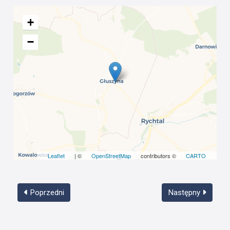
+
−
Leaflet
| ©
OpenStreetMap
contributors ©
CARTO
Poprzedni
Następny