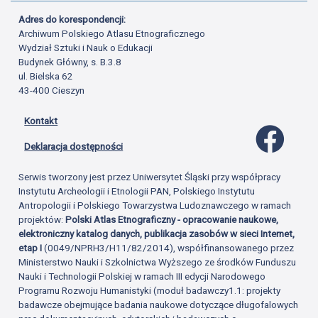
Adres do korespondencji:
Archiwum Polskiego Atlasu Etnograficznego
Wydział Sztuki i Nauk o Edukacji
Budynek Główny, s. B.3.8
ul. Bielska 62
43-400 Cieszyn
Kontakt
Profil 
Deklaracja dostępności
Serwis tworzony jest przez Uniwersytet Śląski przy współpracy
Instytutu Archeologii i Etnologii PAN, Polskiego Instytutu
Antropologii i Polskiego Towarzystwa Ludoznawczego w ramach
projektów:
Polski Atlas Etnograficzny - opracowanie naukowe,
elektroniczny katalog danych, publikacja zasobów w sieci Internet,
etap I
(0049/NPRH3/H11/82/2014), współfinansowanego przez
Ministerstwo Nauki i Szkolnictwa Wyższego ze środków Funduszu
Nauki i Technologii Polskiej w ramach III edycji Narodowego
Programu Rozwoju Humanistyki (moduł badawczy1.1: projekty
badawcze obejmujące badania naukowe dotyczące długofalowych