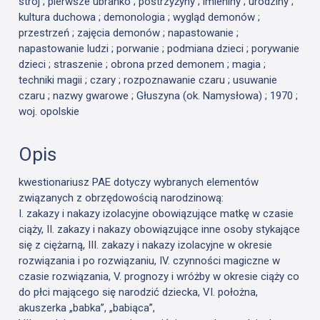
strój ; pierwsze ubranko ; postrzyżyny ; imieniny ; urodziny ;
kultura duchowa ; demonologia ; wygląd demonów ;
przestrzeń ; zajęcia demonów ; napastowanie ;
napastowanie ludzi ; porwanie ; podmiana dzieci ; porywanie
dzieci ; straszenie ; obrona przed demonem ; magia ;
techniki magii ; czary ; rozpoznawanie czaru ; usuwanie
czaru ; nazwy gwarowe ; Głuszyna (ok. Namysłowa) ; 1970 ;
woj. opolskie
Opis
kwestionariusz PAE dotyczy wybranych elementów
związanych z obrzędowością narodzinową:
I. zakazy i nakazy izolacyjne obowiązujące matkę w czasie
ciąży, II. zakazy i nakazy obowiązujące inne osoby stykające
się z ciężarną, III. zakazy i nakazy izolacyjne w okresie
rozwiązania i po rozwiązaniu, IV. czynności magiczne w
czasie rozwiązania, V. prognozy i wróżby w okresie ciąży co
do płci mającego się narodzić dziecka, VI. położna,
akuszerka „babka”, „babiąca”,