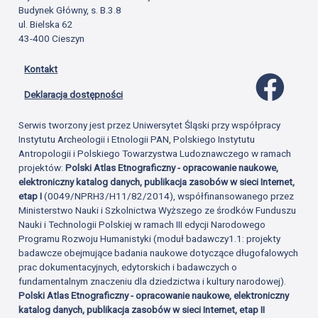
Budynek Główny, s. B.3.8
ul. Bielska 62
43-400 Cieszyn
Kontakt
Profil 
Deklaracja dostępności
Serwis tworzony jest przez Uniwersytet Śląski przy współpracy
Instytutu Archeologii i Etnologii PAN, Polskiego Instytutu
Antropologii i Polskiego Towarzystwa Ludoznawczego w ramach
projektów:
Polski Atlas Etnograficzny - opracowanie naukowe,
elektroniczny katalog danych, publikacja zasobów w sieci Internet,
etap I
(0049/NPRH3/H11/82/2014), współfinansowanego przez
Ministerstwo Nauki i Szkolnictwa Wyższego ze środków Funduszu
Nauki i Technologii Polskiej w ramach III edycji Narodowego
Programu Rozwoju Humanistyki (moduł badawczy1.1: projekty
badawcze obejmujące badania naukowe dotyczące długofalowych
prac dokumentacyjnych, edytorskich i badawczych o
fundamentalnym znaczeniu dla dziedzictwa i kultury narodowej).
Polski Atlas Etnograficzny - opracowanie naukowe, elektroniczny
katalog danych, publikacja zasobów w sieci Internet, etap II