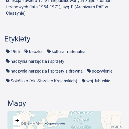
kolekcja zawiera 12181 niepublikowanych zdjęć z badań
terenowych (lata 1954-1971), syg. F (Archiwum PAE w
Cieszynie)
Etykiety
1966
beczka
kultura materialna
naczynia narzędzia i sprzęty
naczynia narzędzia i sprzęty z drewna
pożywienie
Sokólsko (ok. Strzelec Krajeńskich)
woj. lubuskie
Mapy
+