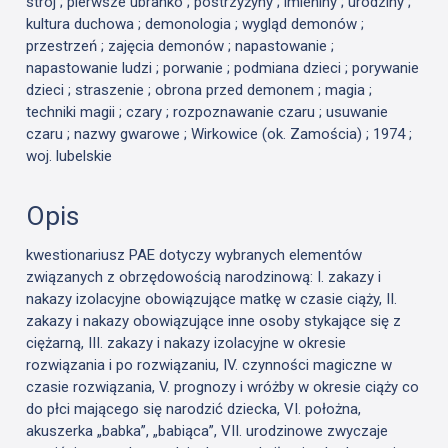
strój ; pierwsze ubranko ; postrzyżyny ; imieniny ; urodziny ;
kultura duchowa ; demonologia ; wygląd demonów ;
przestrzeń ; zajęcia demonów ; napastowanie ;
napastowanie ludzi ; porwanie ; podmiana dzieci ; porywanie
dzieci ; straszenie ; obrona przed demonem ; magia ;
techniki magii ; czary ; rozpoznawanie czaru ; usuwanie
czaru ; nazwy gwarowe ; Wirkowice (ok. Zamościa) ; 1974 ;
woj. lubelskie
Opis
kwestionariusz PAE dotyczy wybranych elementów
związanych z obrzędowością narodzinową: I. zakazy i
nakazy izolacyjne obowiązujące matkę w czasie ciąży, II.
zakazy i nakazy obowiązujące inne osoby stykające się z
ciężarną, III. zakazy i nakazy izolacyjne w okresie
rozwiązania i po rozwiązaniu, IV. czynności magiczne w
czasie rozwiązania, V. prognozy i wróżby w okresie ciąży co
do płci mającego się narodzić dziecka, VI. położna,
akuszerka „babka”, „babiąca”, VII. urodzinowe zwyczaje