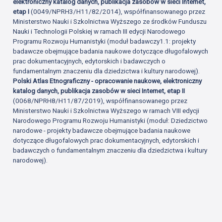
elektroniczny katalog danych, publikacja zasobów w sieci Internet,
etap I
(0049/NPRH3/H11/82/2014), współfinansowanego przez
Ministerstwo Nauki i Szkolnictwa Wyższego ze środków Funduszu
Nauki i Technologii Polskiej w ramach III edycji Narodowego
Programu Rozwoju Humanistyki (moduł badawczy1.1: projekty
badawcze obejmujące badania naukowe dotyczące długofalowych
prac dokumentacyjnych, edytorskich i badawczych o
fundamentalnym znaczeniu dla dziedzictwa i kultury narodowej).
Polski Atlas Etnograficzny - opracowanie naukowe, elektroniczny
katalog danych, publikacja zasobów w sieci Internet, etap II
(0068/NPRH8/H11/87/2019), współfinansowanego przez
Ministerstwo Nauki i Szkolnictwa Wyższego w ramach VIII edycji
Narodowego Programu Rozwoju Humanistyki (moduł: Dziedzictwo
narodowe - projekty badawcze obejmujące badania naukowe
dotyczące długofalowych prac dokumentacyjnych, edytorskich i
badawczych o fundamentalnym znaczeniu dla dziedzictwa i kultury
narodowej).