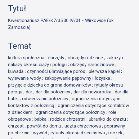
Tytuł
Kwestionariusz PAE/K7/35.30.IV/01 - Wirkowice (ok.
Zamościa)
Temat
kultura społeczna ; obrzędy ; obrzędy rodzinne ; zakazy i
nakazy okresu ciąży i połogu ; obrzędy narodzinowe ;
kuwada ; czynności ułatwiające poród ; pierwsza kąpiel ;
wylewanie wody ; zakopywanie pępowiny i łożyska ;
przyjęcie dziecka do grona domowników ; rytuały okresu
połogu ; dar ; dar dla położnicy ; dar dla noworodka ; dar dla
babki ; odwiedzanie położnicy ; ograniczenia dotyczące
kontaktów z położnicą ; ograniczenia dotyczące kontaktów
z dzieckiem ; ograniczenia dotyczące położnicy ; role
obrzędowe ; babka ; rodzice chrzestni ; ubranko do chrztu ;
chrzest ; powrót do domu ; uczta chrzcinowa ; poprawiny
po chrzcie ; wywód ; rytuały okresu dzieciństwa ; roczek ;