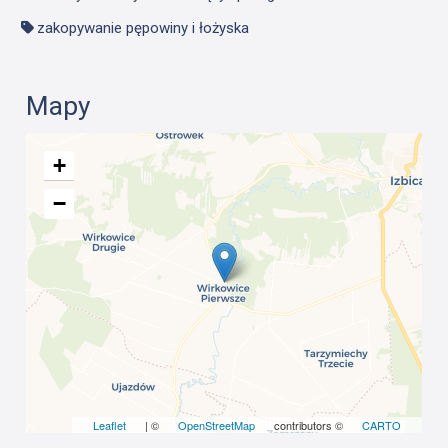
zakopywanie pępowiny i łożyska
Mapy
+
−
Leaflet
| ©
OpenStreetMap
contributors ©
CARTO