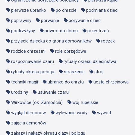
ograniczenia dotyczące położnicy
pierwsza kąpiel
pierwsze ubranko
po chrzcie
podmiana dzieci
poprawiny
porwanie
porywanie dzieci
postrzyżyny
powrót do domu
przestrzeń
przyjęcie dziecka do grona domowników
roczek
rodzice chrzestni
role obrzędowe
rozpoznawanie czaru
rytuały okresu dzieciństwa
rytuały okresu połogu
straszenie
strój
techniki magii
ubranko do chrztu
uczta chrzcinowa
urodziny
usuwanie czaru
Wirkowice (ok. Zamościa)
woj. lubelskie
wygląd demonów
wylewanie wody
wywód
zajęcia demonów
zakazy i nakazy okresu ciąży i połogu