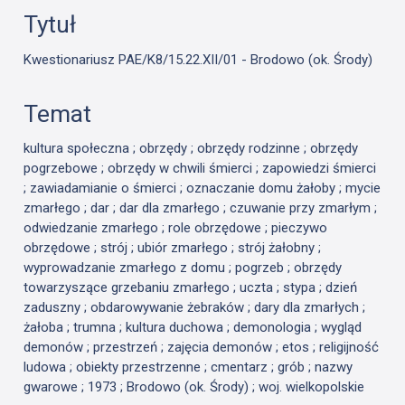
Tytuł
Kwestionariusz PAE/K8/15.22.XII/01 - Brodowo (ok. Środy)
Temat
kultura społeczna ; obrzędy ; obrzędy rodzinne ; obrzędy
pogrzebowe ; obrzędy w chwili śmierci ; zapowiedzi śmierci
; zawiadamianie o śmierci ; oznaczanie domu żałoby ; mycie
zmarłego ; dar ; dar dla zmarłego ; czuwanie przy zmarłym ;
odwiedzanie zmarłego ; role obrzędowe ; pieczywo
obrzędowe ; strój ; ubiór zmarłego ; strój żałobny ;
wyprowadzanie zmarłego z domu ; pogrzeb ; obrzędy
towarzyszące grzebaniu zmarłego ; uczta ; stypa ; dzień
zaduszny ; obdarowywanie żebraków ; dary dla zmarłych ;
żałoba ; trumna ; kultura duchowa ; demonologia ; wygląd
demonów ; przestrzeń ; zajęcia demonów ; etos ; religijność
ludowa ; obiekty przestrzenne ; cmentarz ; grób ; nazwy
gwarowe ; 1973 ; Brodowo (ok. Środy) ; woj. wielkopolskie