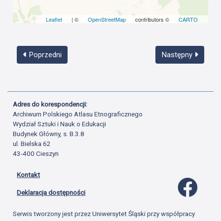
Leaflet
| ©
OpenStreetMap
contributors ©
CARTO
Poprzedni
Następny
Adres do korespondencji:
Archiwum Polskiego Atlasu Etnograficznego
Wydział Sztuki i Nauk o Edukacji
Budynek Główny, s. B.3.8
ul. Bielska 62
43-400 Cieszyn
Kontakt
Profil 
Deklaracja dostępności
Serwis tworzony jest przez Uniwersytet Śląski przy współpracy