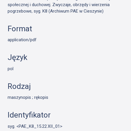
społecznej i duchowej. Zwyczaje, obrzędy i wierzenia
pogrzebowe, syg. K8 (Archiwum PAE w Cieszynie)
Format
application/pdf
Język
pol
Rodzaj
maszynopis ; rękopis
Identyfikator
syg. <PAE_K8_15.22.XII_01>