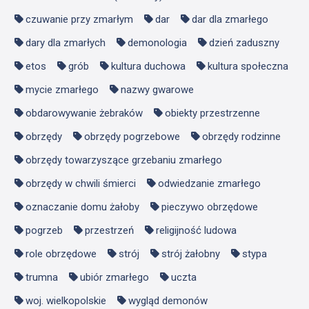
czuwanie przy zmarłym
dar
dar dla zmarłego
dary dla zmarłych
demonologia
dzień zaduszny
etos
grób
kultura duchowa
kultura społeczna
mycie zmarłego
nazwy gwarowe
obdarowywanie żebraków
obiekty przestrzenne
obrzędy
obrzędy pogrzebowe
obrzędy rodzinne
obrzędy towarzyszące grzebaniu zmarłego
obrzędy w chwili śmierci
odwiedzanie zmarłego
oznaczanie domu żałoby
pieczywo obrzędowe
pogrzeb
przestrzeń
religijność ludowa
role obrzędowe
strój
strój żałobny
stypa
trumna
ubiór zmarłego
uczta
woj. wielkopolskie
wygląd demonów