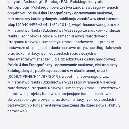
Instytutu Archeologii i Etnologii PAN, Polskiego Instytutu
Antropologii i Polskiego Towarzystwa Ludoznawczego w ramach
projektów:
Polski Atlas Etnograficzny - opracowanie naukowe,
elektroniczny katalog danych, publikacja zasobów w sieci Internet,
etap I
(0049/NPRH3/H11/82/2014), współfinansowanego przez
Ministerstwo Nauki i Szkolnictwa Wyższego ze środków Funduszu
Nauki i Technologii Polskiej w ramach III edycji Narodowego
Programu Rozwoju Humanistyki (moduł badawczy1.1: projekty
badawcze obejmujące badania naukowe dotyczące długofalowych
prac dokumentacyjnych, edytorskich i badawczych o
fundamentalnym znaczeniu dla dziedzictwa i kultury narodowej).
Polski Atlas Etnograficzny - opracowanie naukowe, elektroniczny
katalog danych, publikacja zasobów w sieci Internet, etap II
(0068/NPRH8/H11/87/2019), współfinansowanego przez
Ministerstwo Nauki i Szkolnictwa Wyższego w ramach VIII edycji
Narodowego Programu Rozwoju Humanistyki (moduł: Dziedzictwo
narodowe - projekty badawcze obejmujące badania naukowe
dotyczące długofalowych prac dokumentacyjnych, edytorskich i
badawczych o fundamentalnym znaczeniu dla dziedzictwa i kultury
narodowej).