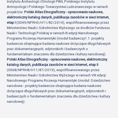
Instytutu Archeologii i Etnologii PAN, Polskiego Instytutu
Antropologii i Polskiego Towarzystwa Ludoznawczego w ramach
projektów:
Polski Atlas Etnograficzny - opracowanie naukowe,
elektroniczny katalog danych, publikacja zasobów w sieci Internet,
etap I
(0049/NPRH3/H11/82/2014), współfinansowanego przez
Ministerstwo Nauki i Szkolnictwa Wyższego ze środków Funduszu
Nauki i Technologii Polskiej w ramach III edycji Narodowego
Programu Rozwoju Humanistyki (moduł badawczy1.1: projekty
badawcze obejmujące badania naukowe dotyczące długofalowych
prac dokumentacyjnych, edytorskich i badawczych o
fundamentalnym znaczeniu dla dziedzictwa i kultury narodowej).
Polski Atlas Etnograficzny - opracowanie naukowe, elektroniczny
katalog danych, publikacja zasobów w sieci Internet, etap II
(0068/NPRH8/H11/87/2019), współfinansowanego przez
Ministerstwo Nauki i Szkolnictwa Wyższego w ramach VIII edycji
Narodowego Programu Rozwoju Humanistyki (moduł: Dziedzictwo
narodowe - projekty badawcze obejmujące badania naukowe
dotyczące długofalowych prac dokumentacyjnych, edytorskich i
badawczych o fundamentalnym znaczeniu dla dziedzictwa i kultury
narodowej).