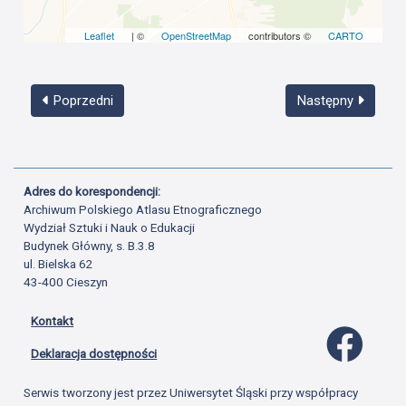
Leaflet
| ©
OpenStreetMap
contributors ©
CARTO
Poprzedni
Następny
Adres do korespondencji:
Archiwum Polskiego Atlasu Etnograficznego
Wydział Sztuki i Nauk o Edukacji
Budynek Główny, s. B.3.8
ul. Bielska 62
43-400 Cieszyn
Kontakt
Profil 
Deklaracja dostępności
Serwis tworzony jest przez Uniwersytet Śląski przy współpracy