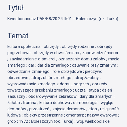
Tytuł
Kwestionariusz PAE/K8/20.24.II/01 - Boleszczyn (ok. Turka)
Temat
kultura społeczna ; obrzędy ; obrzędy rodzinne ; obrzędy
pogrzebowe ; obrzędy w chwili śmierci ; zapowiedzi śmierci
; zawiadamianie o śmierci ; oznaczanie domu żałoby ; mycie
zmarłego ; dar ; dar dla zmarłego ; czuwanie przy zmarłym ;
odwiedzanie zmarłego ; role obrzędowe ; pieczywo
obrzędowe ; strój ; ubiór zmarłego ; strój żałobny ;
wyprowadzanie zmarłego z domu ; pogrzeb ; obrzędy
towarzyszące grzebaniu zmarłego ; uczta ; stypa ; dzień
zaduszny ; obdarowywanie żebraków ; dary dla zmarłych ;
żałoba ; trumna ; kultura duchowa ; demonologia ; wygląd
demonów ; przestrzeń ; zajęcia demonów ; etos ; religijność
ludowa ; obiekty przestrzenne ; cmentarz ; nazwy gwarowe ;
grób ; 1972 ; Boleszczyn (ok. Turka) ; woj. wielkopolskie