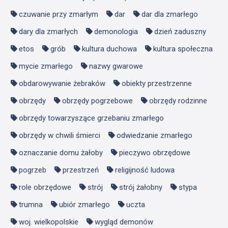
czuwanie przy zmarłym
dar
dar dla zmarłego
dary dla zmarłych
demonologia
dzień zaduszny
etos
grób
kultura duchowa
kultura społeczna
mycie zmarłego
nazwy gwarowe
obdarowywanie żebraków
obiekty przestrzenne
obrzędy
obrzędy pogrzebowe
obrzędy rodzinne
obrzędy towarzyszące grzebaniu zmarłego
obrzędy w chwili śmierci
odwiedzanie zmarłego
oznaczanie domu żałoby
pieczywo obrzędowe
pogrzeb
przestrzeń
religijność ludowa
role obrzędowe
strój
strój żałobny
stypa
trumna
ubiór zmarłego
uczta
woj. wielkopolskie
wygląd demonów