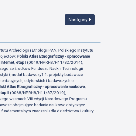
Następny
tutu Archeologii i Etnologii PAN, Polskiego Instytutu
rojektów:
Polski Atlas Etnograficzny - opracowanie
Internet, etap I
(0049/NPRH3/H11/82/2014),
zego ze środków Funduszu Nauki i Technologii
istyki (moduł badawczy1.1: projekty badawcze
ntacyjnych, edytorskich i badawczych o
lski Atlas Etnograficzny - opracowanie naukowe,
tap II
(0068/NPRH8/H11/87/2019),
zego w ramach VIII edycji Narodowego Programu
adawcze obejmujące badania naukowe dotyczące
fundamentalnym znaczeniu dla dziedzictwa i kultury