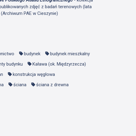
publikowanych zdjęć z badań terenowych (lata
F (Archiwum PAE w Cieszynie)
nictwo
budynek
budynek mieszkalny
nty budynku
Kaława (ok. Międzyrzecza)
an
konstrukcja węgłowa
na
ściana
ściana z drewna