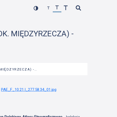
OK. MIĘDZYRZECZA) -
 MIĘDZYRZECZA) -…
we Polskiego Atlasu Etnograficznego
- kolekcja