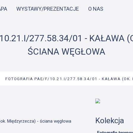
Przejdź
APA
WYSTAWY/PREZENTACJE
O NAS
do
treści
0.21.I/277.58.34/01 - KAŁAWA (
ŚCIANA WĘGŁOWA
→
FOTOGRAFIA PAE/F/10.21.I/277.58.34/01 - KAŁAWA (OK.
Kolekcja
 (ok. Międzyrzecza) - ściana węgłowa
Fotografie tereno