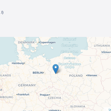
.I)
L