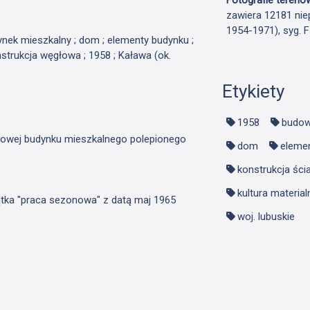
zawiera 12181 nie
1954-1971), syg. 
dynek mieszkalny ; dom ; elementy budynku ;
nstrukcja węgłowa ; 1958 ; Kaława (ok.
Etykiety
1958
budow
głowej budynku mieszkalnego polepionego
dom
eleme
konstrukcja ści
kultura material
zątka "praca sezonowa" z datą maj 1965
woj. lubuskie