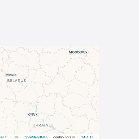
eaflet
| ©
OpenStreetMap
contributors ©
CARTO