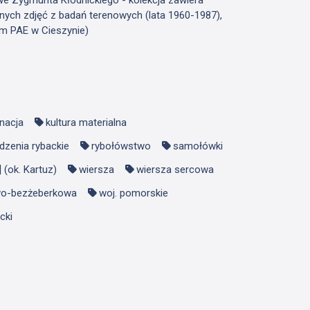
nych zdjęć z badań terenowych (lata 1960-1987),
m PAE w Cieszynie)
nacja
kultura materialna
ądzenia rybackie
rybołówstwo
samołówki
 (ok. Kartuz)
wiersza
wiersza sercowa
wo-bezżeberkowa
woj. pomorskie
cki