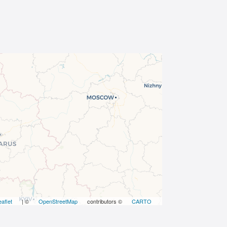
eaflet
| ©
OpenStreetMap
contributors ©
CARTO