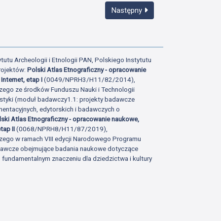
Następny
tutu Archeologii i Etnologii PAN, Polskiego Instytutu
rojektów:
Polski Atlas Etnograficzny - opracowanie
Internet, etap I
(0049/NPRH3/H11/82/2014),
zego ze środków Funduszu Nauki i Technologii
istyki (moduł badawczy1.1: projekty badawcze
ntacyjnych, edytorskich i badawczych o
lski Atlas Etnograficzny - opracowanie naukowe,
tap II
(0068/NPRH8/H11/87/2019),
zego w ramach VIII edycji Narodowego Programu
adawcze obejmujące badania naukowe dotyczące
fundamentalnym znaczeniu dla dziedzictwa i kultury