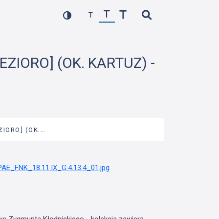
EZIORO] (OK. KARTUZ) -
ZIORO] (OK.…
we Zygmunta Kłodnickiego - kolekcja zawiera