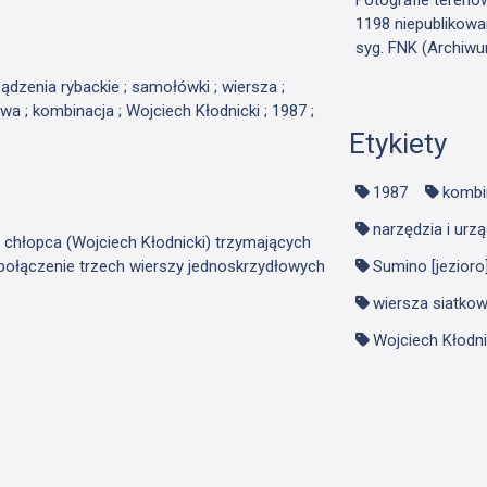
1198 niepublikowa
syg. FNK (Archiwu
ządzenia rybackie ; samołówki ; wiersza ;
 ; kombinacja ; Wojciech Kłodnicki ; 1987 ;
Etykiety
1987
kombi
narzędzia i urz
 chłopca (Wojciech Kłodnicki) trzymających
połączenie trzech wierszy jednoskrzydłowych
Sumino [jezioro]
wiersza siatko
Wojciech Kłodni