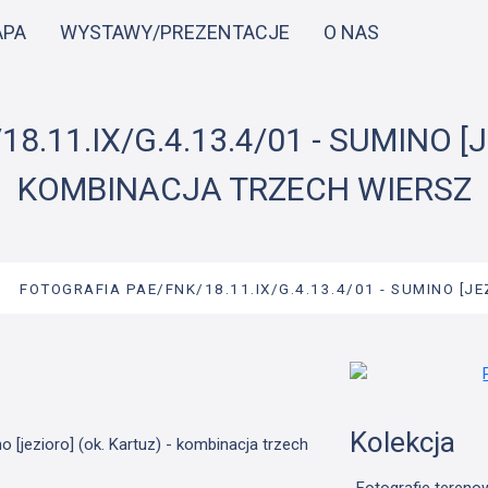
Przejdź
APA
WYSTAWY/PREZENTACJE
O NAS
do
treści
.11.IX/G.4.13.4/01 - SUMINO [J
KOMBINACJA TRZECH WIERSZ
→
FOTOGRAFIA PAE/FNK/18.11.IX/G.4.13.4/01 - SUMINO [JE
Kolekcja
 [jezioro] (ok. Kartuz) - kombinacja trzech
Fotografie tereno