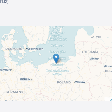
11.IX)
L