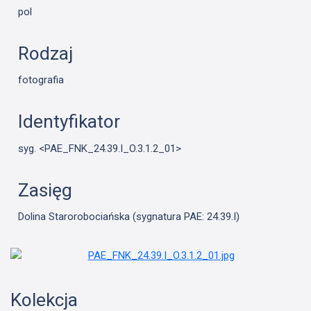
pol
Rodzaj
fotografia
Identyfikator
syg. <PAE_FNK_24.39.I_O.3.1.2_01>
Zasięg
Dolina Starorobociańska (sygnatura PAE: 24.39.I)
Kolekcja