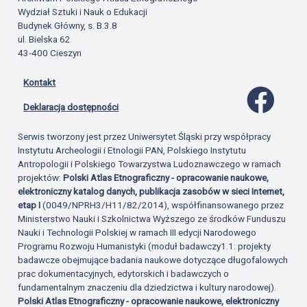
Wydział Sztuki i Nauk o Edukacji
Budynek Główny, s. B.3.8
ul. Bielska 62
43-400 Cieszyn
Kontakt
Profil 
Deklaracja dostępności
Serwis tworzony jest przez Uniwersytet Śląski przy współpracy
Instytutu Archeologii i Etnologii PAN, Polskiego Instytutu
Antropologii i Polskiego Towarzystwa Ludoznawczego w ramach
projektów:
Polski Atlas Etnograficzny - opracowanie naukowe,
elektroniczny katalog danych, publikacja zasobów w sieci Internet,
etap I
(0049/NPRH3/H11/82/2014), współfinansowanego przez
Ministerstwo Nauki i Szkolnictwa Wyższego ze środków Funduszu
Nauki i Technologii Polskiej w ramach III edycji Narodowego
Programu Rozwoju Humanistyki (moduł badawczy1.1: projekty
badawcze obejmujące badania naukowe dotyczące długofalowych
prac dokumentacyjnych, edytorskich i badawczych o
fundamentalnym znaczeniu dla dziedzictwa i kultury narodowej).
Polski Atlas Etnograficzny - opracowanie naukowe, elektroniczny