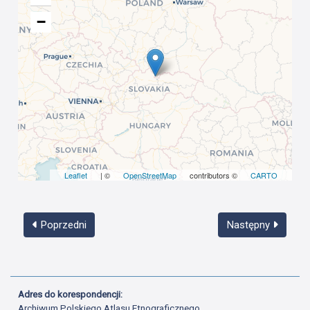
−
Leaflet
| ©
OpenStreetMap
contributors ©
CARTO
Poprzedni
Następny
Adres do korespondencji:
Archiwum Polskiego Atlasu Etnograficznego