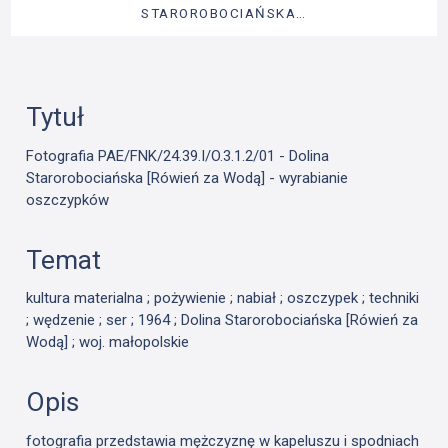
STAROROBOCIAŃSKA…
Tytuł
Fotografia PAE/FNK/24.39.I/O.3.1.2/01 - Dolina
Starorobociańska [Rówień za Wodą] - wyrabianie
oszczypków
Temat
kultura materialna ; pożywienie ; nabiał ; oszczypek ; techniki
; wędzenie ; ser ; 1964 ; Dolina Starorobociańska [Rówień za
Wodą] ; woj. małopolskie
Opis
fotografia przedstawia mężczyznę w kapeluszu i spodniach