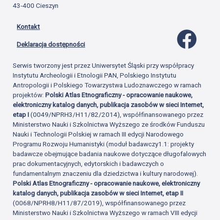
43-400 Cieszyn
Kontakt
Profil 
Deklaracja dostępności
Serwis tworzony jest przez Uniwersytet Śląski przy współpracy
Instytutu Archeologii i Etnologii PAN, Polskiego Instytutu
Antropologii i Polskiego Towarzystwa Ludoznawczego w ramach
projektów:
Polski Atlas Etnograficzny - opracowanie naukowe,
elektroniczny katalog danych, publikacja zasobów w sieci Internet,
etap I
(0049/NPRH3/H11/82/2014), współfinansowanego przez
Ministerstwo Nauki i Szkolnictwa Wyższego ze środków Funduszu
Nauki i Technologii Polskiej w ramach III edycji Narodowego
Programu Rozwoju Humanistyki (moduł badawczy1.1: projekty
badawcze obejmujące badania naukowe dotyczące długofalowych
prac dokumentacyjnych, edytorskich i badawczych o
fundamentalnym znaczeniu dla dziedzictwa i kultury narodowej).
Polski Atlas Etnograficzny - opracowanie naukowe, elektroniczny
katalog danych, publikacja zasobów w sieci Internet, etap II
(0068/NPRH8/H11/87/2019), współfinansowanego przez
Ministerstwo Nauki i Szkolnictwa Wyższego w ramach VIII edycji