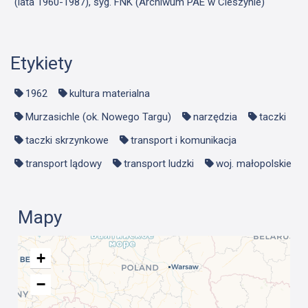
(lata 1960-1987), syg. FNK (Archiwum PAE w Cieszynie)
Etykiety
1962
kultura materialna
Murzasichle (ok. Nowego Targu)
narzędzia
taczki
taczki skrzynkowe
transport i komunikacja
transport lądowy
transport ludzki
woj. małopolskie
Mapy
+
−