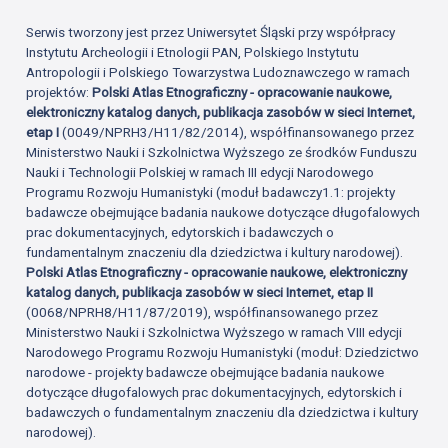
Serwis tworzony jest przez Uniwersytet Śląski przy współpracy
Instytutu Archeologii i Etnologii PAN, Polskiego Instytutu
Antropologii i Polskiego Towarzystwa Ludoznawczego w ramach
projektów:
Polski Atlas Etnograficzny - opracowanie naukowe,
elektroniczny katalog danych, publikacja zasobów w sieci Internet,
etap I
(0049/NPRH3/H11/82/2014), współfinansowanego przez
Ministerstwo Nauki i Szkolnictwa Wyższego ze środków Funduszu
Nauki i Technologii Polskiej w ramach III edycji Narodowego
Programu Rozwoju Humanistyki (moduł badawczy1.1: projekty
badawcze obejmujące badania naukowe dotyczące długofalowych
prac dokumentacyjnych, edytorskich i badawczych o
fundamentalnym znaczeniu dla dziedzictwa i kultury narodowej).
Polski Atlas Etnograficzny - opracowanie naukowe, elektroniczny
katalog danych, publikacja zasobów w sieci Internet, etap II
(0068/NPRH8/H11/87/2019), współfinansowanego przez
Ministerstwo Nauki i Szkolnictwa Wyższego w ramach VIII edycji
Narodowego Programu Rozwoju Humanistyki (moduł: Dziedzictwo
narodowe - projekty badawcze obejmujące badania naukowe
dotyczące długofalowych prac dokumentacyjnych, edytorskich i
badawczych o fundamentalnym znaczeniu dla dziedzictwa i kultury
narodowej).