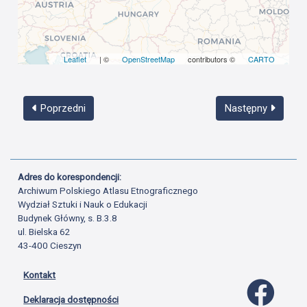
Leaflet
| ©
OpenStreetMap
contributors ©
CARTO
Poprzedni
Następny
Adres do korespondencji:
Archiwum Polskiego Atlasu Etnograficznego
Wydział Sztuki i Nauk o Edukacji
Budynek Główny, s. B.3.8
ul. Bielska 62
43-400 Cieszyn
Kontakt
Profil 
Deklaracja dostępności