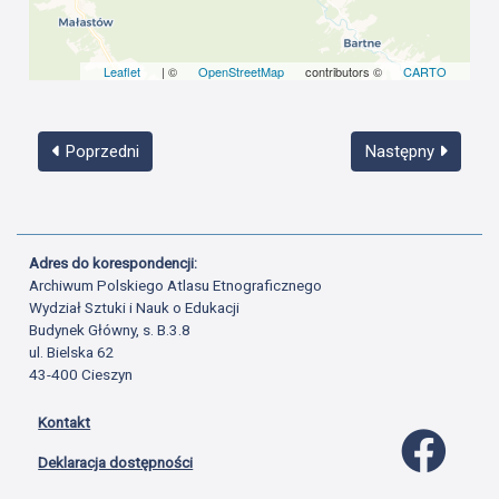
Leaflet
| ©
OpenStreetMap
contributors ©
CARTO
Poprzedni
Następny
Adres do korespondencji:
Archiwum Polskiego Atlasu Etnograficznego
Wydział Sztuki i Nauk o Edukacji
Budynek Główny, s. B.3.8
ul. Bielska 62
43-400 Cieszyn
Kontakt
Profil 
Deklaracja dostępności