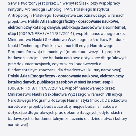
Serwis tworzony jest przez Uniwersytet Śląski przy współpracy
Instytutu Archeologii i Etnologii PAN, Polskiego Instytutu
Antropologii i Polskiego Towarzystwa Ludoznawczego w ramach
projektów:
Polski Atlas Etnograficzny - opracowanie naukowe,
elektroniczny katalog danych, publikacja zasobów w sieci Internet,
etap I
(0049/NPRH3/H11/82/2014), współfinansowanego przez
Ministerstwo Nauki i Szkolnictwa Wyższego ze środków Funduszu
Nauki i Technologii Polskiej w ramach III edycji Narodowego
Programu Rozwoju Humanistyki (moduł badawczy1.1: projekty
badawcze obejmujące badania naukowe dotyczące długofalowych
prac dokumentacyjnych, edytorskich i badawczych o
fundamentalnym znaczeniu dla dziedzictwa i kultury narodowej).
Polski Atlas Etnograficzny - opracowanie naukowe, elektroniczny
katalog danych, publikacja zasobów w sieci Internet, etap II
(0068/NPRH8/H11/87/2019), współfinansowanego przez
Ministerstwo Nauki i Szkolnictwa Wyższego w ramach VIII edycji
Narodowego Programu Rozwoju Humanistyki (moduł: Dziedzictwo
narodowe - projekty badawcze obejmujące badania naukowe
dotyczące długofalowych prac dokumentacyjnych, edytorskich i
badawczych o fundamentalnym znaczeniu dla dziedzictwa i kultury
narodowej).