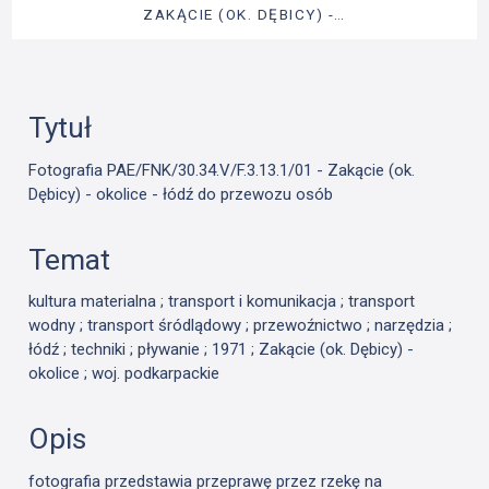
ZAKĄCIE (OK. DĘBICY) -…
Tytuł
Fotografia PAE/FNK/30.34.V/F.3.13.1/01 - Zakącie (ok.
Dębicy) - okolice - łódź do przewozu osób
Temat
kultura materialna ; transport i komunikacja ; transport
wodny ; transport śródlądowy ; przewoźnictwo ; narzędzia ;
łódź ; techniki ; pływanie ; 1971 ; Zakącie (ok. Dębicy) -
okolice ; woj. podkarpackie
Opis
fotografia przedstawia przeprawę przez rzekę na