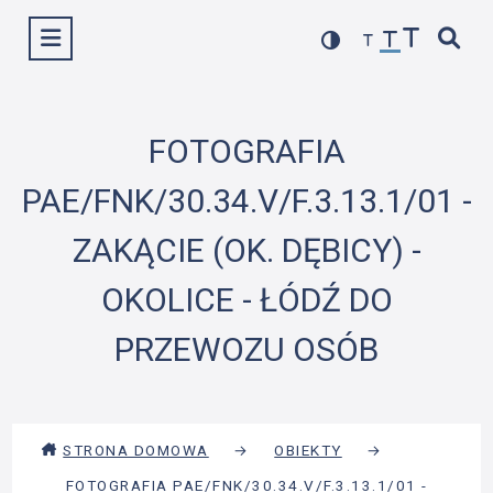
Przejdź
Wyświetl menu
do
treści
FOTOGRAFIA
PAE/FNK/30.34.V/F.3.13.1/01 -
ZAKĄCIE (OK. DĘBICY) -
OKOLICE - ŁÓDŹ DO
PRZEWOZU OSÓB
STRONA DOMOWA
→
OBIEKTY
→
FOTOGRAFIA PAE/FNK/30.34.V/F.3.13.1/01 -