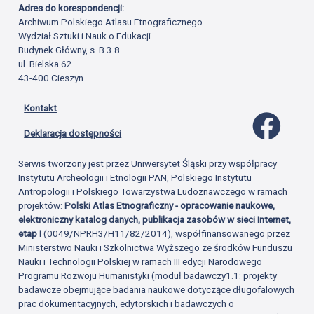
Adres do korespondencji:
Archiwum Polskiego Atlasu Etnograficznego
Wydział Sztuki i Nauk o Edukacji
Budynek Główny, s. B.3.8
ul. Bielska 62
43-400 Cieszyn
Kontakt
Profil 
Deklaracja dostępności
Serwis tworzony jest przez Uniwersytet Śląski przy współpracy
Instytutu Archeologii i Etnologii PAN, Polskiego Instytutu
Antropologii i Polskiego Towarzystwa Ludoznawczego w ramach
projektów:
Polski Atlas Etnograficzny - opracowanie naukowe,
elektroniczny katalog danych, publikacja zasobów w sieci Internet,
etap I
(0049/NPRH3/H11/82/2014), współfinansowanego przez
Ministerstwo Nauki i Szkolnictwa Wyższego ze środków Funduszu
Nauki i Technologii Polskiej w ramach III edycji Narodowego
Programu Rozwoju Humanistyki (moduł badawczy1.1: projekty
badawcze obejmujące badania naukowe dotyczące długofalowych
prac dokumentacyjnych, edytorskich i badawczych o