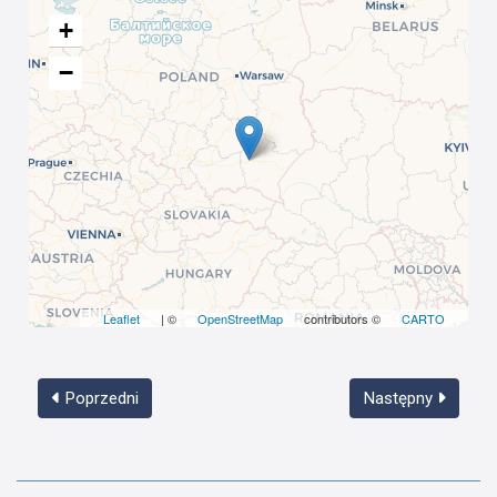
+
−
Leaflet
| ©
OpenStreetMap
contributors ©
CARTO
Poprzedni
Następny