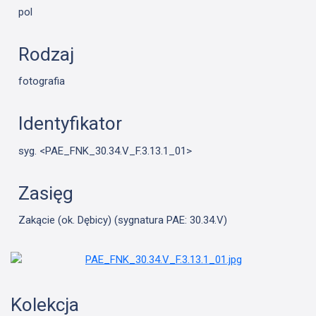
pol
Rodzaj
fotografia
Identyfikator
syg. <PAE_FNK_30.34.V_F.3.13.1_01>
Zasięg
Zakącie (ok. Dębicy) (sygnatura PAE: 30.34.V)
Kolekcja