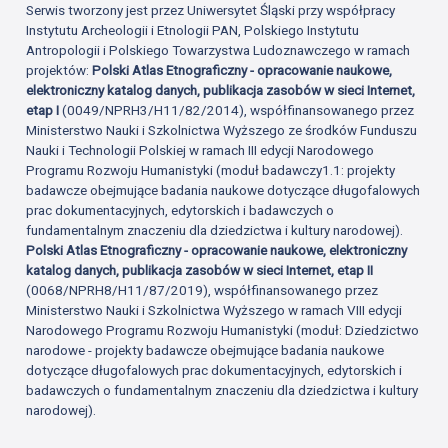
Serwis tworzony jest przez Uniwersytet Śląski przy współpracy
Instytutu Archeologii i Etnologii PAN, Polskiego Instytutu
Antropologii i Polskiego Towarzystwa Ludoznawczego w ramach
projektów:
Polski Atlas Etnograficzny - opracowanie naukowe,
elektroniczny katalog danych, publikacja zasobów w sieci Internet,
etap I
(0049/NPRH3/H11/82/2014), współfinansowanego przez
Ministerstwo Nauki i Szkolnictwa Wyższego ze środków Funduszu
Nauki i Technologii Polskiej w ramach III edycji Narodowego
Programu Rozwoju Humanistyki (moduł badawczy1.1: projekty
badawcze obejmujące badania naukowe dotyczące długofalowych
prac dokumentacyjnych, edytorskich i badawczych o
fundamentalnym znaczeniu dla dziedzictwa i kultury narodowej).
Polski Atlas Etnograficzny - opracowanie naukowe, elektroniczny
katalog danych, publikacja zasobów w sieci Internet, etap II
(0068/NPRH8/H11/87/2019), współfinansowanego przez
Ministerstwo Nauki i Szkolnictwa Wyższego w ramach VIII edycji
Narodowego Programu Rozwoju Humanistyki (moduł: Dziedzictwo
narodowe - projekty badawcze obejmujące badania naukowe
dotyczące długofalowych prac dokumentacyjnych, edytorskich i
badawczych o fundamentalnym znaczeniu dla dziedzictwa i kultury
narodowej).