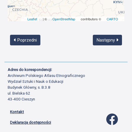
Leaflet
| ©
OpenStreetMap
contributors ©
CARTO
Poprzedni
Następny
Adres do korespondencji:
Archiwum Polskiego Atlasu Etnograficznego
Wydział Sztuki i Nauk o Edukacji
Budynek Główny, s. B.3.8
ul. Bielska 62
43-400 Cieszyn
Kontakt
Profil 
Deklaracja dostępności