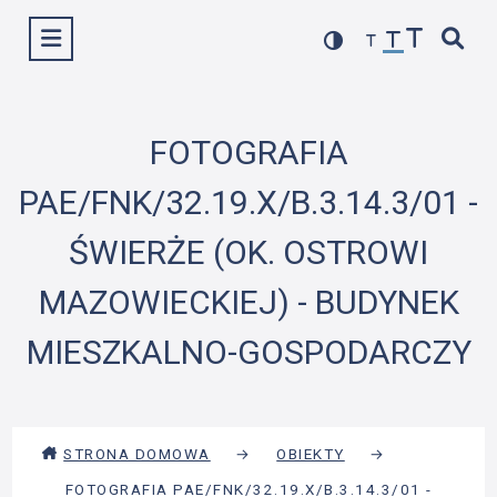
Przejdź
Wyświetl menu
do
treści
FOTOGRAFIA
PAE/FNK/32.19.X/B.3.14.3/01 -
ŚWIERŻE (OK. OSTROWI
MAZOWIECKIEJ) - BUDYNEK
MIESZKALNO-GOSPODARCZY
STRONA DOMOWA
→
OBIEKTY
→
FOTOGRAFIA PAE/FNK/32.19.X/B.3.14.3/01 -