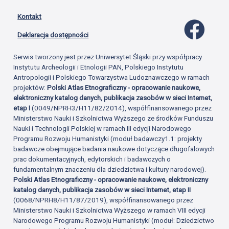
Kontakt
Profil 
Deklaracja dostępności
Serwis tworzony jest przez Uniwersytet Śląski przy współpracy
Instytutu Archeologii i Etnologii PAN, Polskiego Instytutu
Antropologii i Polskiego Towarzystwa Ludoznawczego w ramach
projektów:
Polski Atlas Etnograficzny - opracowanie naukowe,
elektroniczny katalog danych, publikacja zasobów w sieci Internet,
etap I
(0049/NPRH3/H11/82/2014), współfinansowanego przez
Ministerstwo Nauki i Szkolnictwa Wyższego ze środków Funduszu
Nauki i Technologii Polskiej w ramach III edycji Narodowego
Programu Rozwoju Humanistyki (moduł badawczy1.1: projekty
badawcze obejmujące badania naukowe dotyczące długofalowych
prac dokumentacyjnych, edytorskich i badawczych o
fundamentalnym znaczeniu dla dziedzictwa i kultury narodowej).
Polski Atlas Etnograficzny - opracowanie naukowe, elektroniczny
katalog danych, publikacja zasobów w sieci Internet, etap II
(0068/NPRH8/H11/87/2019), współfinansowanego przez
Ministerstwo Nauki i Szkolnictwa Wyższego w ramach VIII edycji
Narodowego Programu Rozwoju Humanistyki (moduł: Dziedzictwo