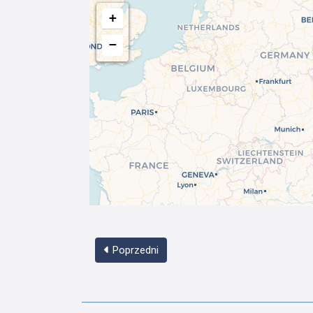
+
−
Poprzedni