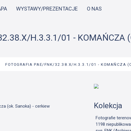
Przejdź
APA
WYSTAWY/PREZENTACJE
O NAS
do
treści
.38.X/H.3.3.1/01 - KOMAŃCZA 
→
FOTOGRAFIA PAE/FNK/32.38.X/H.3.3.1/01 - KOMAŃCZA (
Kolekcja
za (ok. Sanoka) - cerkiew
Fotografie tereno
1198 niepublikowa
syg. FNK (Archiwu