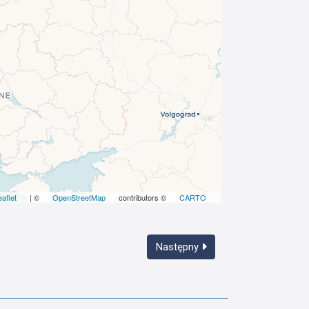
eaflet
| ©
OpenStreetMap
contributors ©
CARTO
Następny