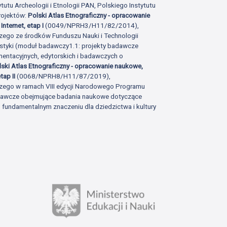
tutu Archeologii i Etnologii PAN, Polskiego Instytutu
rojektów:
Polski Atlas Etnograficzny - opracowanie
Internet, etap I
(0049/NPRH3/H11/82/2014),
zego ze środków Funduszu Nauki i Technologii
istyki (moduł badawczy1.1: projekty badawcze
ntacyjnych, edytorskich i badawczych o
lski Atlas Etnograficzny - opracowanie naukowe,
tap II
(0068/NPRH8/H11/87/2019),
zego w ramach VIII edycji Narodowego Programu
adawcze obejmujące badania naukowe dotyczące
fundamentalnym znaczeniu dla dziedzictwa i kultury