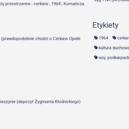
ekty przestrzenne ; cerkiew ; 1964 ; Komańcza
Etykiety
1964
cerki
ą (prawdopodobnie chodzi o Cerkiew Opieki
kultura duchow
woj. podkarpack
ieszynie (depozyt Zygmunta Kłodnickiego)