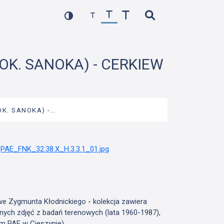
(OK. SANOKA) - CERKIEW
OK. SANOKA) -…
we Zygmunta Kłodnickiego - kolekcja zawiera
nych zdjęć z badań terenowych (lata 1960-1987),
m PAE w Cieszynie)