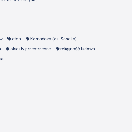
ew
etos
Komańcza (ok. Sanoka)
a
obiekty przestrzenne
religijność ludowa
ie