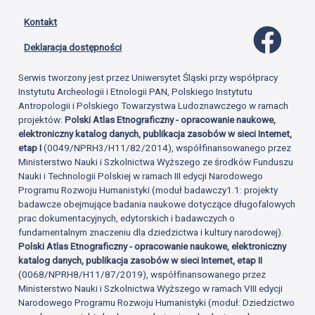
Kontakt
Profil 
Deklaracja dostępności
Serwis tworzony jest przez Uniwersytet Śląski przy współpracy
Instytutu Archeologii i Etnologii PAN, Polskiego Instytutu
Antropologii i Polskiego Towarzystwa Ludoznawczego w ramach
projektów:
Polski Atlas Etnograficzny - opracowanie naukowe,
elektroniczny katalog danych, publikacja zasobów w sieci Internet,
etap I
(0049/NPRH3/H11/82/2014), współfinansowanego przez
Ministerstwo Nauki i Szkolnictwa Wyższego ze środków Funduszu
Nauki i Technologii Polskiej w ramach III edycji Narodowego
Programu Rozwoju Humanistyki (moduł badawczy1.1: projekty
badawcze obejmujące badania naukowe dotyczące długofalowych
prac dokumentacyjnych, edytorskich i badawczych o
fundamentalnym znaczeniu dla dziedzictwa i kultury narodowej).
Polski Atlas Etnograficzny - opracowanie naukowe, elektroniczny
katalog danych, publikacja zasobów w sieci Internet, etap II
(0068/NPRH8/H11/87/2019), współfinansowanego przez
Ministerstwo Nauki i Szkolnictwa Wyższego w ramach VIII edycji
Narodowego Programu Rozwoju Humanistyki (moduł: Dziedzictwo