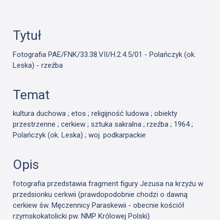
Tytuł
Fotografia PAE/FNK/33.38.VII/H.2.4.5/01 - Polańczyk (ok.
Leska) - rzeźba
Temat
kultura duchowa ; etos ; religijność ludowa ; obiekty
przestrzenne ; cerkiew ; sztuka sakralna ; rzeźba ; 1964 ;
Polańczyk (ok. Leska) ; woj. podkarpackie
Opis
fotografia przedstawia fragment figury Jezusa na krzyżu w
przedsionku cerkwii
(prawdopodobnie chodzi o dawną
cerkiew św. Męczennicy Paraskewii - obecnie kościół
rzymskokatolicki pw. NMP Królowej Polski)