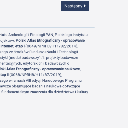
Następny
tutu Archeologii i Etnologii PAN, Polskiego Instytutu
rojektów:
Polski Atlas Etnograficzny - opracowanie
Internet, etap I
(0049/NPRH3/H11/82/2014),
zego ze środków Funduszu Nauki i Technologii
istyki (moduł badawczy1.1: projekty badawcze
ntacyjnych, edytorskich i badawczych o
lski Atlas Etnograficzny - opracowanie naukowe,
tap II
(0068/NPRH8/H11/87/2019),
zego w ramach VIII edycji Narodowego Programu
adawcze obejmujące badania naukowe dotyczące
fundamentalnym znaczeniu dla dziedzictwa i kultury