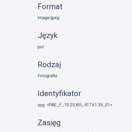
Format
image/jpeg
Język
pol
Rodzaj
fotografia
Identyfikator
syg. <PAE_F_10.25.XIII_417.61.39_01>
Zasięg