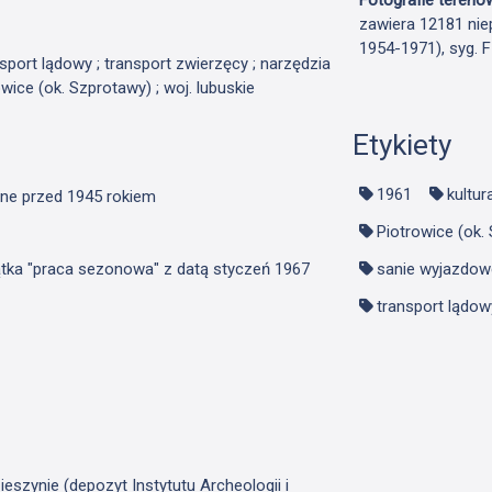
zawiera 12181 nie
1954-1971), syg. 
ansport lądowy ; transport zwierzęcy ; narzędzia
owice (ok. Szprotawy) ; woj. lubuskie
Etykiety
1961
kultur
ane przed 1945 rokiem
Piotrowice (ok.
ątka "praca sezonowa" z datą styczeń 1967
sanie wyjazdow
transport lądow
szynie (depozyt Instytutu Archeologii i