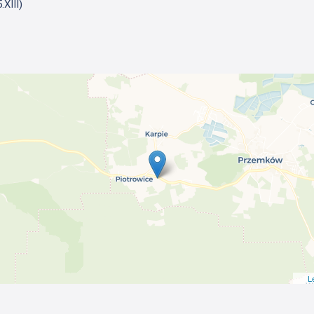
XIII)
L