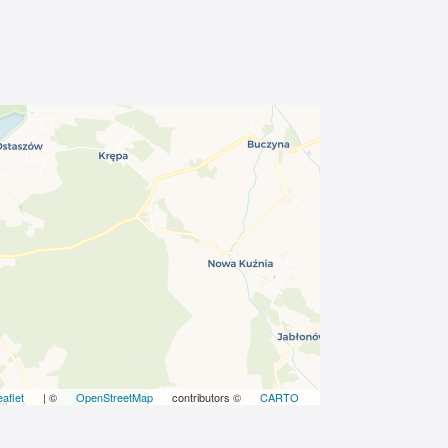
eaflet
| ©
OpenStreetMap
contributors ©
CARTO