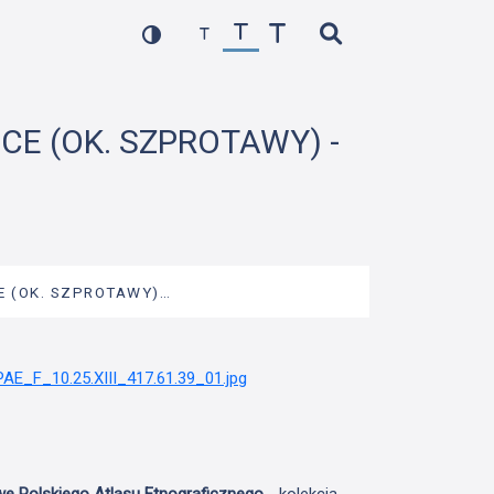
ICE (OK. SZPROTAWY) -
CE (OK. SZPROTAWY)…
we Polskiego Atlasu Etnograficznego
- kolekcja