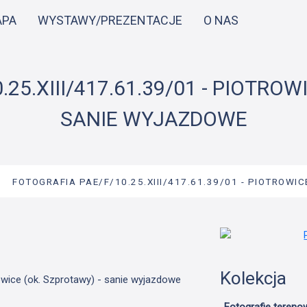
Przejdź
APA
WYSTAWY/PREZENTACJE
O NAS
do
treści
25.XIII/417.61.39/01 - PIOTROW
SANIE WYJAZDOWE
→
FOTOGRAFIA PAE/F/10.25.XIII/417.61.39/01 - PIOTROWI
Kolekcja
rowice (ok. Szprotawy) - sanie wyjazdowe
Fotografie tereno