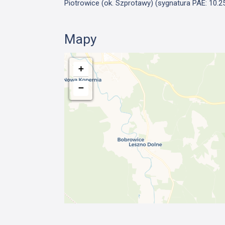
Piotrowice (ok. Szprotawy) (sygnatura PAE: 10.25.
Mapy
+
−