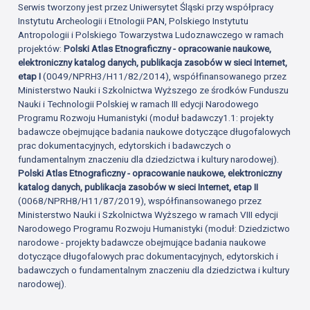
Serwis tworzony jest przez Uniwersytet Śląski przy współpracy
Instytutu Archeologii i Etnologii PAN, Polskiego Instytutu
Antropologii i Polskiego Towarzystwa Ludoznawczego w ramach
projektów:
Polski Atlas Etnograficzny - opracowanie naukowe,
elektroniczny katalog danych, publikacja zasobów w sieci Internet,
etap I
(0049/NPRH3/H11/82/2014), współfinansowanego przez
Ministerstwo Nauki i Szkolnictwa Wyższego ze środków Funduszu
Nauki i Technologii Polskiej w ramach III edycji Narodowego
Programu Rozwoju Humanistyki (moduł badawczy1.1: projekty
badawcze obejmujące badania naukowe dotyczące długofalowych
prac dokumentacyjnych, edytorskich i badawczych o
fundamentalnym znaczeniu dla dziedzictwa i kultury narodowej).
Polski Atlas Etnograficzny - opracowanie naukowe, elektroniczny
katalog danych, publikacja zasobów w sieci Internet, etap II
(0068/NPRH8/H11/87/2019), współfinansowanego przez
Ministerstwo Nauki i Szkolnictwa Wyższego w ramach VIII edycji
Narodowego Programu Rozwoju Humanistyki (moduł: Dziedzictwo
narodowe - projekty badawcze obejmujące badania naukowe
dotyczące długofalowych prac dokumentacyjnych, edytorskich i
badawczych o fundamentalnym znaczeniu dla dziedzictwa i kultury
narodowej).