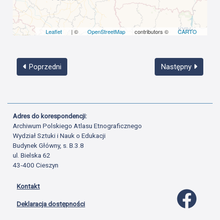
Leaflet
| ©
OpenStreetMap
contributors ©
CARTO
Poprzedni
Następny
Adres do korespondencji:
Archiwum Polskiego Atlasu Etnograficznego
Wydział Sztuki i Nauk o Edukacji
Budynek Główny, s. B.3.8
ul. Bielska 62
43-400 Cieszyn
Kontakt
Profil 
Deklaracja dostępności