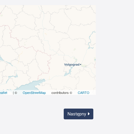
eaflet
| ©
OpenStreetMap
contributors ©
CARTO
Następny