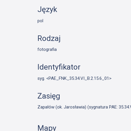
Język
pol
Rodzaj
fotografia
Identyfikator
syg. <PAE_FNK_35.34.VI_B.2.15.6_01>
Zasięg
Zapałów (ok. Jarosławia) (sygnatura PAE: 35.34.
Mapy