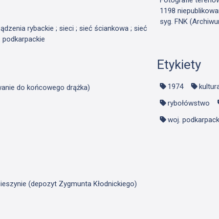
1198 niepublikowa
syg. FNK (Archiwu
ądzenia rybackie ; sieci ; sieć ściankowa ; sieć
j. podkarpackie
Etykiety
1974
kultur
wanie do końcowego drążka)
rybołówstwo
woj. podkarpack
ieszynie (depozyt Zygmunta Kłodnickiego)