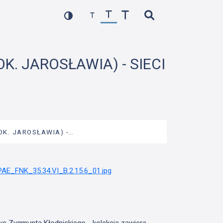
OK. JAROSŁAWIA) - SIECI
OK. JAROSŁAWIA) -…
we Zygmunta Kłodnickiego - kolekcja zawiera