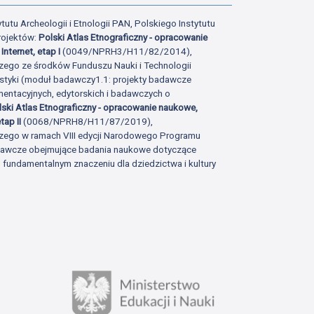
tutu Archeologii i Etnologii PAN, Polskiego Instytutu
rojektów:
Polski Atlas Etnograficzny - opracowanie
Internet, etap I
(0049/NPRH3/H11/82/2014),
zego ze środków Funduszu Nauki i Technologii
istyki (moduł badawczy1.1: projekty badawcze
ntacyjnych, edytorskich i badawczych o
lski Atlas Etnograficzny - opracowanie naukowe,
tap II
(0068/NPRH8/H11/87/2019),
zego w ramach VIII edycji Narodowego Programu
adawcze obejmujące badania naukowe dotyczące
fundamentalnym znaczeniu dla dziedzictwa i kultury