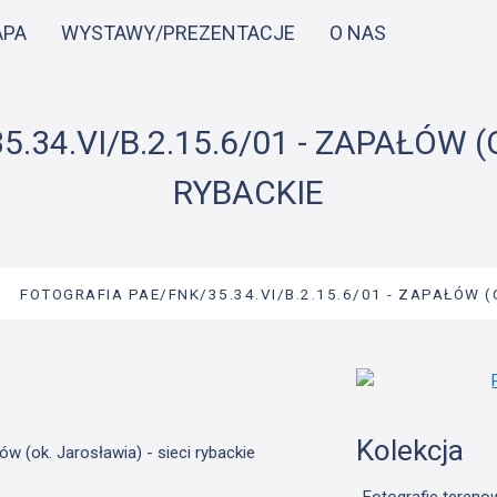
Przejdź
APA
WYSTAWY/PREZENTACJE
O NAS
do
treści
34.VI/B.2.15.6/01 - ZAPAŁÓW (
RYBACKIE
→
FOTOGRAFIA PAE/FNK/35.34.VI/B.2.15.6/01 - ZAPAŁÓW (
Kolekcja
w (ok. Jarosławia) - sieci rybackie
Fotografie tereno