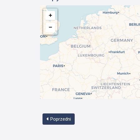
+
−
Poprzedni