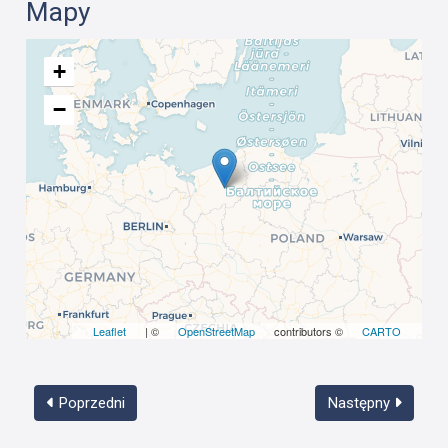
Mapy
+
−
Leaflet
| ©
OpenStreetMap
contributors ©
CARTO
Poprzedni
Następny