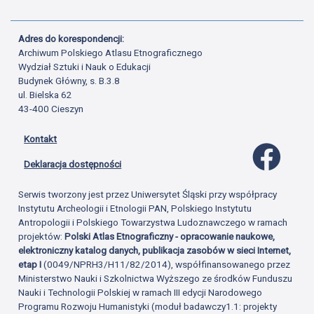
Adres do korespondencji:
Archiwum Polskiego Atlasu Etnograficznego
Wydział Sztuki i Nauk o Edukacji
Budynek Główny, s. B.3.8
ul. Bielska 62
43-400 Cieszyn
Kontakt
Profil 
Deklaracja dostępności
Serwis tworzony jest przez Uniwersytet Śląski przy współpracy
Instytutu Archeologii i Etnologii PAN, Polskiego Instytutu
Antropologii i Polskiego Towarzystwa Ludoznawczego w ramach
projektów:
Polski Atlas Etnograficzny - opracowanie naukowe,
elektroniczny katalog danych, publikacja zasobów w sieci Internet,
etap I
(0049/NPRH3/H11/82/2014), współfinansowanego przez
Ministerstwo Nauki i Szkolnictwa Wyższego ze środków Funduszu
Nauki i Technologii Polskiej w ramach III edycji Narodowego
Programu Rozwoju Humanistyki (moduł badawczy1.1: projekty