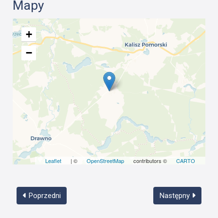
Mapy
+
−
Leaflet
| ©
OpenStreetMap
contributors ©
CARTO
Poprzedni
Następny