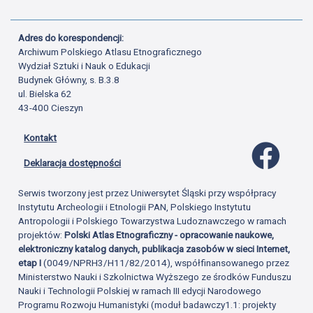
Adres do korespondencji:
Archiwum Polskiego Atlasu Etnograficznego
Wydział Sztuki i Nauk o Edukacji
Budynek Główny, s. B.3.8
ul. Bielska 62
43-400 Cieszyn
Kontakt
Profil 
Deklaracja dostępności
Serwis tworzony jest przez Uniwersytet Śląski przy współpracy
Instytutu Archeologii i Etnologii PAN, Polskiego Instytutu
Antropologii i Polskiego Towarzystwa Ludoznawczego w ramach
projektów:
Polski Atlas Etnograficzny - opracowanie naukowe,
elektroniczny katalog danych, publikacja zasobów w sieci Internet,
etap I
(0049/NPRH3/H11/82/2014), współfinansowanego przez
Ministerstwo Nauki i Szkolnictwa Wyższego ze środków Funduszu
Nauki i Technologii Polskiej w ramach III edycji Narodowego
Programu Rozwoju Humanistyki (moduł badawczy1.1: projekty