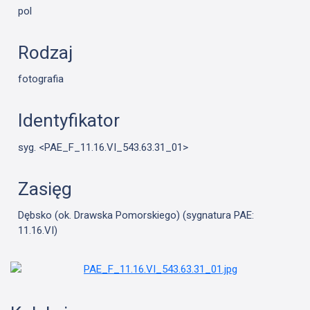
pol
Rodzaj
fotografia
Identyfikator
syg. <PAE_F_11.16.VI_543.63.31_01>
Zasięg
Dębsko (ok. Drawska Pomorskiego) (sygnatura PAE:
11.16.VI)