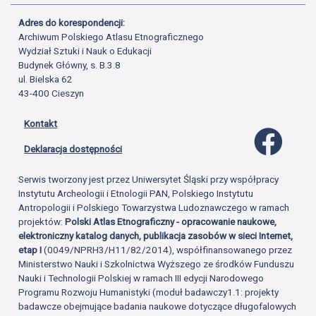
Adres do korespondencji:
Archiwum Polskiego Atlasu Etnograficznego
Wydział Sztuki i Nauk o Edukacji
Budynek Główny, s. B.3.8
ul. Bielska 62
43-400 Cieszyn
Kontakt
Profil 
Deklaracja dostępności
Serwis tworzony jest przez Uniwersytet Śląski przy współpracy
Instytutu Archeologii i Etnologii PAN, Polskiego Instytutu
Antropologii i Polskiego Towarzystwa Ludoznawczego w ramach
projektów:
Polski Atlas Etnograficzny - opracowanie naukowe,
elektroniczny katalog danych, publikacja zasobów w sieci Internet,
etap I
(0049/NPRH3/H11/82/2014), współfinansowanego przez
Ministerstwo Nauki i Szkolnictwa Wyższego ze środków Funduszu
Nauki i Technologii Polskiej w ramach III edycji Narodowego
Programu Rozwoju Humanistyki (moduł badawczy1.1: projekty
badawcze obejmujące badania naukowe dotyczące długofalowych