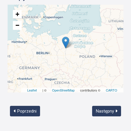
+
−
Leaflet
| ©
OpenStreetMap
contributors ©
CARTO
Poprzedni
Następny