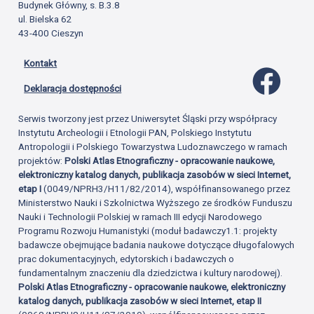
Budynek Główny, s. B.3.8
ul. Bielska 62
43-400 Cieszyn
Kontakt
Profil 
Deklaracja dostępności
Serwis tworzony jest przez Uniwersytet Śląski przy współpracy
Instytutu Archeologii i Etnologii PAN, Polskiego Instytutu
Antropologii i Polskiego Towarzystwa Ludoznawczego w ramach
projektów:
Polski Atlas Etnograficzny - opracowanie naukowe,
elektroniczny katalog danych, publikacja zasobów w sieci Internet,
etap I
(0049/NPRH3/H11/82/2014), współfinansowanego przez
Ministerstwo Nauki i Szkolnictwa Wyższego ze środków Funduszu
Nauki i Technologii Polskiej w ramach III edycji Narodowego
Programu Rozwoju Humanistyki (moduł badawczy1.1: projekty
badawcze obejmujące badania naukowe dotyczące długofalowych
prac dokumentacyjnych, edytorskich i badawczych o
fundamentalnym znaczeniu dla dziedzictwa i kultury narodowej).
Polski Atlas Etnograficzny - opracowanie naukowe, elektroniczny
katalog danych, publikacja zasobów w sieci Internet, etap II