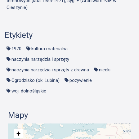
terenowych (lata 1954-1971), syg. F (Archiwum PAE w
Cieszynie)
Etykiety
1970
kultura materialna
naczynia narzędzia i sprzęty
naczynia narzędzia i sprzęty z drewna
niecki
Ogrodzisko (ok. Lubina)
pożywienie
woj. dolnośląskie
Mapy
+