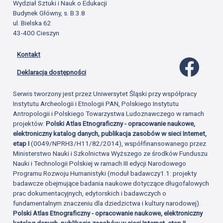
Wydział Sztuki i Nauk o Edukacji
Budynek Główny, s. B.3.8
ul. Bielska 62
43-400 Cieszyn
Kontakt
Profil 
Deklaracja dostępności
Serwis tworzony jest przez Uniwersytet Śląski przy współpracy
Instytutu Archeologii i Etnologii PAN, Polskiego Instytutu
Antropologii i Polskiego Towarzystwa Ludoznawczego w ramach
projektów:
Polski Atlas Etnograficzny - opracowanie naukowe,
elektroniczny katalog danych, publikacja zasobów w sieci Internet,
etap I
(0049/NPRH3/H11/82/2014), współfinansowanego przez
Ministerstwo Nauki i Szkolnictwa Wyższego ze środków Funduszu
Nauki i Technologii Polskiej w ramach III edycji Narodowego
Programu Rozwoju Humanistyki (moduł badawczy1.1: projekty
badawcze obejmujące badania naukowe dotyczące długofalowych
prac dokumentacyjnych, edytorskich i badawczych o
fundamentalnym znaczeniu dla dziedzictwa i kultury narodowej).
Polski Atlas Etnograficzny - opracowanie naukowe, elektroniczny