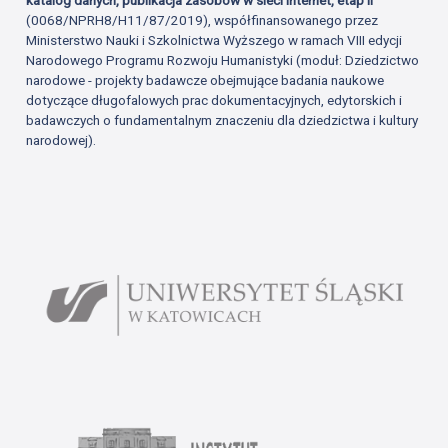
katalog danych, publikacja zasobów w sieci Internet, etap II
(0068/NPRH8/H11/87/2019), współfinansowanego przez
Ministerstwo Nauki i Szkolnictwa Wyższego w ramach VIII edycji
Narodowego Programu Rozwoju Humanistyki (moduł: Dziedzictwo
narodowe - projekty badawcze obejmujące badania naukowe
dotyczące długofalowych prac dokumentacyjnych, edytorskich i
badawczych o fundamentalnym znaczeniu dla dziedzictwa i kultury
narodowej).