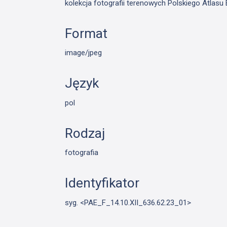
kolekcja fotografii terenowych Polskiego Atlas
Format
image/jpeg
Język
pol
Rodzaj
fotografia
Identyfikator
syg. <PAE_F_14.10.XII_636.62.23_01>