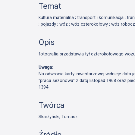
Temat
kultura materialna ; transport i komunikacja ; tr
; pojazdy ; wóz ; wóz czterokołowy ; wóz robocz
Opis
fotografia przedstawia tył czterokołowego wo
Uwaga:
Na odwrocie karty inwentarzowej widnieje data j
"praca sezonowa" z datą listopad 1968 oraz pie
1394
Twórca
Skarżyński, Tomasz
Źródło