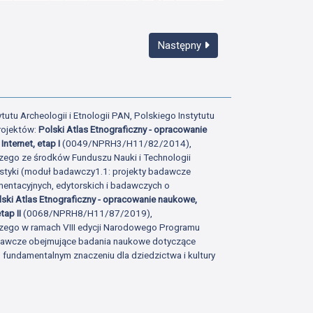
Następny
tutu Archeologii i Etnologii PAN, Polskiego Instytutu
rojektów:
Polski Atlas Etnograficzny - opracowanie
Internet, etap I
(0049/NPRH3/H11/82/2014),
zego ze środków Funduszu Nauki i Technologii
istyki (moduł badawczy1.1: projekty badawcze
ntacyjnych, edytorskich i badawczych o
lski Atlas Etnograficzny - opracowanie naukowe,
tap II
(0068/NPRH8/H11/87/2019),
zego w ramach VIII edycji Narodowego Programu
adawcze obejmujące badania naukowe dotyczące
fundamentalnym znaczeniu dla dziedzictwa i kultury