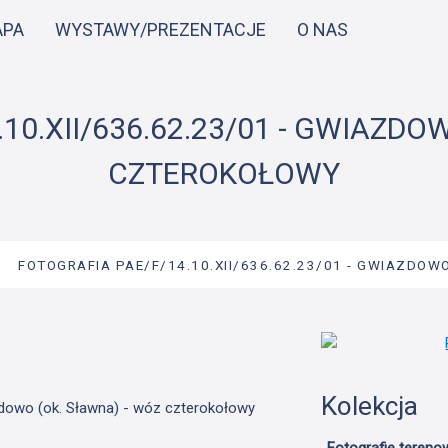
Przejdź
APA
WYSTAWY/PREZENTACJE
O NAS
do
treści
10.XII/636.62.23/01 - GWIAZDO
CZTEROKOŁOWY
→
FOTOGRAFIA PAE/F/14.10.XII/636.62.23/01 - GWIAZDOW
Kolekcja
zdowo (ok. Sławna) - wóz czterokołowy
Fotografie tereno