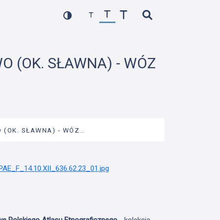
WO (OK. SŁAWNA) - WÓZ
O (OK. SŁAWNA) - WÓZ…
we Polskiego Atlasu Etnograficznego
- kolekcja