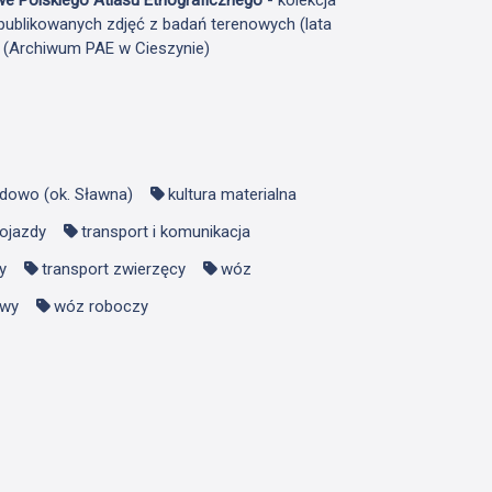
publikowanych zdjęć z badań terenowych (lata
F (Archiwum PAE w Cieszynie)
dowo (ok. Sławna)
kultura materialna
ojazdy
transport i komunikacja
y
transport zwierzęcy
wóz
owy
wóz roboczy