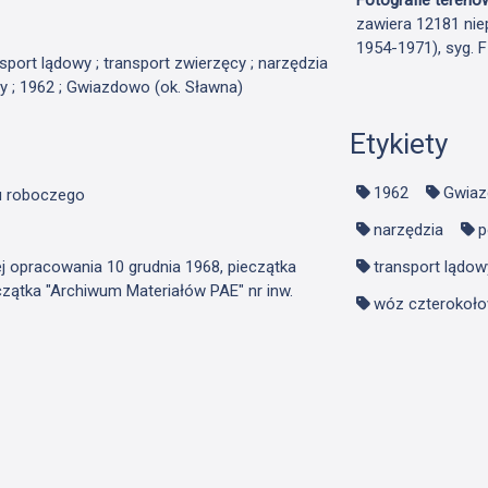
zawiera 12181 nie
1954-1971), syg. 
ansport lądowy ; transport zwierzęcy ; narzędzia
y ; 1962 ; Gwiazdowo (ok. Sławna)
Etykiety
1962
Gwiaz
zu roboczego
narzędzia
p
ej opracowania 10 grudnia 1968, pieczątka
transport lądow
czątka "Archiwum Materiałów PAE" nr inw.
wóz czterokoł