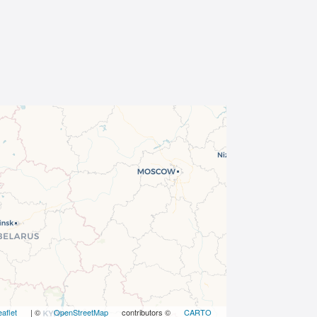
eaflet
| ©
OpenStreetMap
contributors ©
CARTO