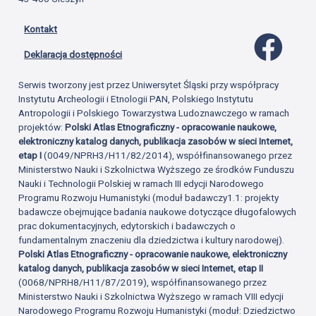
Kontakt
Profil 
Deklaracja dostępności
Serwis tworzony jest przez Uniwersytet Śląski przy współpracy
Instytutu Archeologii i Etnologii PAN, Polskiego Instytutu
Antropologii i Polskiego Towarzystwa Ludoznawczego w ramach
projektów:
Polski Atlas Etnograficzny - opracowanie naukowe,
elektroniczny katalog danych, publikacja zasobów w sieci Internet,
etap I
(0049/NPRH3/H11/82/2014), współfinansowanego przez
Ministerstwo Nauki i Szkolnictwa Wyższego ze środków Funduszu
Nauki i Technologii Polskiej w ramach III edycji Narodowego
Programu Rozwoju Humanistyki (moduł badawczy1.1: projekty
badawcze obejmujące badania naukowe dotyczące długofalowych
prac dokumentacyjnych, edytorskich i badawczych o
fundamentalnym znaczeniu dla dziedzictwa i kultury narodowej).
Polski Atlas Etnograficzny - opracowanie naukowe, elektroniczny
katalog danych, publikacja zasobów w sieci Internet, etap II
(0068/NPRH8/H11/87/2019), współfinansowanego przez
Ministerstwo Nauki i Szkolnictwa Wyższego w ramach VIII edycji
Narodowego Programu Rozwoju Humanistyki (moduł: Dziedzictwo