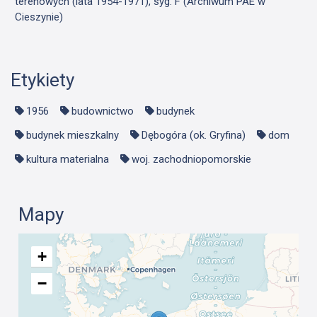
terenowych (lata 1954-1971), syg. F (Archiwum PAE w
Cieszynie)
Etykiety
1956
budownictwo
budynek
budynek mieszkalny
Dębogóra (ok. Gryfina)
dom
kultura materialna
woj. zachodniopomorskie
Mapy
+
−