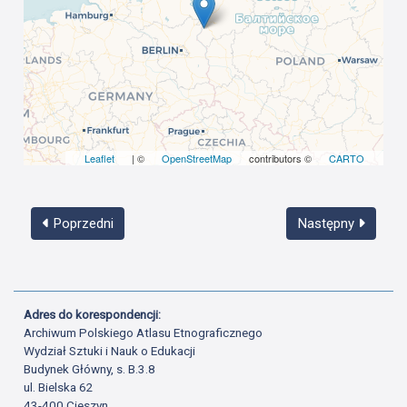
Leaflet
| ©
OpenStreetMap
contributors ©
CARTO
Poprzedni
Następny
Adres do korespondencji:
Archiwum Polskiego Atlasu Etnograficznego
Wydział Sztuki i Nauk o Edukacji
Budynek Główny, s. B.3.8
ul. Bielska 62
43-400 Cieszyn