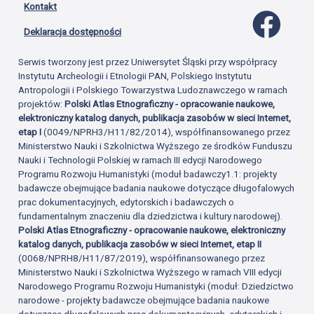
Kontakt
Profil 
Deklaracja dostępności
Serwis tworzony jest przez Uniwersytet Śląski przy współpracy
Instytutu Archeologii i Etnologii PAN, Polskiego Instytutu
Antropologii i Polskiego Towarzystwa Ludoznawczego w ramach
projektów:
Polski Atlas Etnograficzny - opracowanie naukowe,
elektroniczny katalog danych, publikacja zasobów w sieci Internet,
etap I
(0049/NPRH3/H11/82/2014), współfinansowanego przez
Ministerstwo Nauki i Szkolnictwa Wyższego ze środków Funduszu
Nauki i Technologii Polskiej w ramach III edycji Narodowego
Programu Rozwoju Humanistyki (moduł badawczy1.1: projekty
badawcze obejmujące badania naukowe dotyczące długofalowych
prac dokumentacyjnych, edytorskich i badawczych o
fundamentalnym znaczeniu dla dziedzictwa i kultury narodowej).
Polski Atlas Etnograficzny - opracowanie naukowe, elektroniczny
katalog danych, publikacja zasobów w sieci Internet, etap II
(0068/NPRH8/H11/87/2019), współfinansowanego przez
Ministerstwo Nauki i Szkolnictwa Wyższego w ramach VIII edycji
Narodowego Programu Rozwoju Humanistyki (moduł: Dziedzictwo
narodowe - projekty badawcze obejmujące badania naukowe