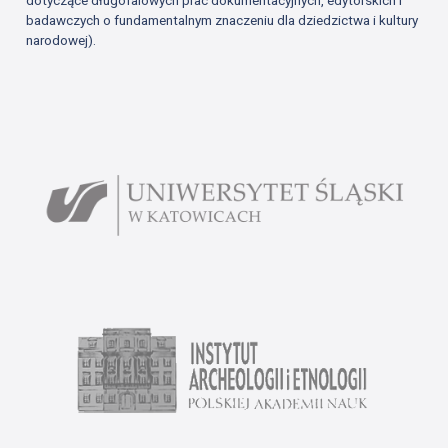
dotyczące długofalowych prac dokumentacyjnych, edytorskich i
badawczych o fundamentalnym znaczeniu dla dziedzictwa i kultury
narodowej).