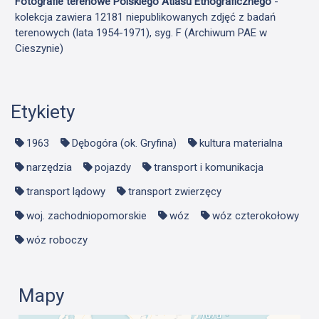
Fotografie terenowe Polskiego Atlasu Etnograficznego
-
kolekcja zawiera 12181 niepublikowanych zdjęć z badań
terenowych (lata 1954-1971), syg. F (Archiwum PAE w
Cieszynie)
Etykiety
1963
Dębogóra (ok. Gryfina)
kultura materialna
narzędzia
pojazdy
transport i komunikacja
transport lądowy
transport zwierzęcy
woj. zachodniopomorskie
wóz
wóz czterokołowy
wóz roboczy
Mapy