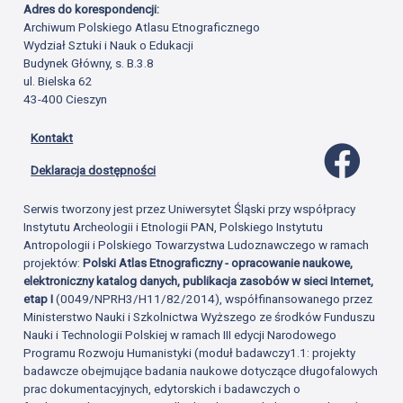
Adres do korespondencji:
Archiwum Polskiego Atlasu Etnograficznego
Wydział Sztuki i Nauk o Edukacji
Budynek Główny, s. B.3.8
ul. Bielska 62
43-400 Cieszyn
Kontakt
Profil 
Deklaracja dostępności
Serwis tworzony jest przez Uniwersytet Śląski przy współpracy
Instytutu Archeologii i Etnologii PAN, Polskiego Instytutu
Antropologii i Polskiego Towarzystwa Ludoznawczego w ramach
projektów:
Polski Atlas Etnograficzny - opracowanie naukowe,
elektroniczny katalog danych, publikacja zasobów w sieci Internet,
etap I
(0049/NPRH3/H11/82/2014), współfinansowanego przez
Ministerstwo Nauki i Szkolnictwa Wyższego ze środków Funduszu
Nauki i Technologii Polskiej w ramach III edycji Narodowego
Programu Rozwoju Humanistyki (moduł badawczy1.1: projekty
badawcze obejmujące badania naukowe dotyczące długofalowych
prac dokumentacyjnych, edytorskich i badawczych o