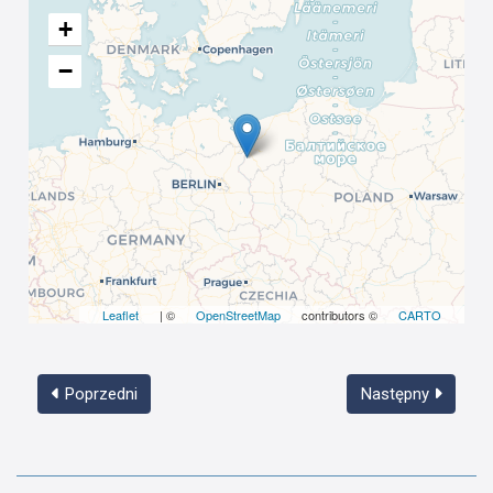
+
−
Leaflet
| ©
OpenStreetMap
contributors ©
CARTO
Poprzedni
Następny