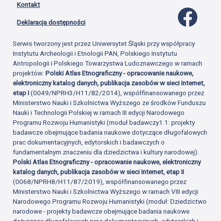
Kontakt
Profil 
Deklaracja dostępności
Serwis tworzony jest przez Uniwersytet Śląski przy współpracy
Instytutu Archeologii i Etnologii PAN, Polskiego Instytutu
Antropologii i Polskiego Towarzystwa Ludoznawczego w ramach
projektów:
Polski Atlas Etnograficzny - opracowanie naukowe,
elektroniczny katalog danych, publikacja zasobów w sieci Internet,
etap I
(0049/NPRH3/H11/82/2014), współfinansowanego przez
Ministerstwo Nauki i Szkolnictwa Wyższego ze środków Funduszu
Nauki i Technologii Polskiej w ramach III edycji Narodowego
Programu Rozwoju Humanistyki (moduł badawczy1.1: projekty
badawcze obejmujące badania naukowe dotyczące długofalowych
prac dokumentacyjnych, edytorskich i badawczych o
fundamentalnym znaczeniu dla dziedzictwa i kultury narodowej).
Polski Atlas Etnograficzny - opracowanie naukowe, elektroniczny
katalog danych, publikacja zasobów w sieci Internet, etap II
(0068/NPRH8/H11/87/2019), współfinansowanego przez
Ministerstwo Nauki i Szkolnictwa Wyższego w ramach VIII edycji
Narodowego Programu Rozwoju Humanistyki (moduł: Dziedzictwo
narodowe - projekty badawcze obejmujące badania naukowe