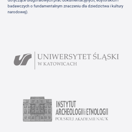
dotyczące długofalowych prac dokumentacyjnych, edytorskich i
badawczych o fundamentalnym znaczeniu dla dziedzictwa i kultury
narodowej).