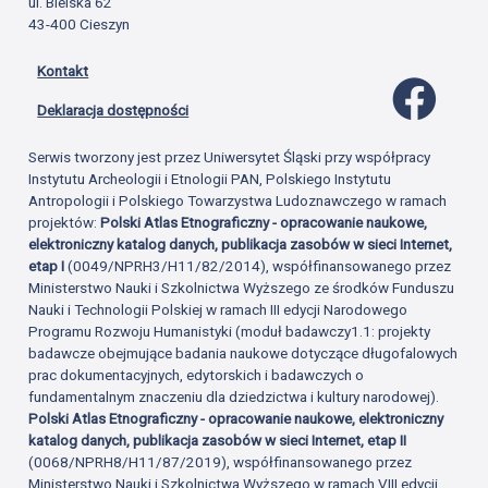
ul. Bielska 62
43-400 Cieszyn
Kontakt
Profil 
Deklaracja dostępności
Serwis tworzony jest przez Uniwersytet Śląski przy współpracy
Instytutu Archeologii i Etnologii PAN, Polskiego Instytutu
Antropologii i Polskiego Towarzystwa Ludoznawczego w ramach
projektów:
Polski Atlas Etnograficzny - opracowanie naukowe,
elektroniczny katalog danych, publikacja zasobów w sieci Internet,
etap I
(0049/NPRH3/H11/82/2014), współfinansowanego przez
Ministerstwo Nauki i Szkolnictwa Wyższego ze środków Funduszu
Nauki i Technologii Polskiej w ramach III edycji Narodowego
Programu Rozwoju Humanistyki (moduł badawczy1.1: projekty
badawcze obejmujące badania naukowe dotyczące długofalowych
prac dokumentacyjnych, edytorskich i badawczych o
fundamentalnym znaczeniu dla dziedzictwa i kultury narodowej).
Polski Atlas Etnograficzny - opracowanie naukowe, elektroniczny
katalog danych, publikacja zasobów w sieci Internet, etap II
(0068/NPRH8/H11/87/2019), współfinansowanego przez
Ministerstwo Nauki i Szkolnictwa Wyższego w ramach VIII edycji