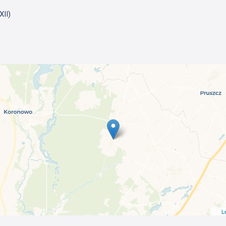
XII)
L