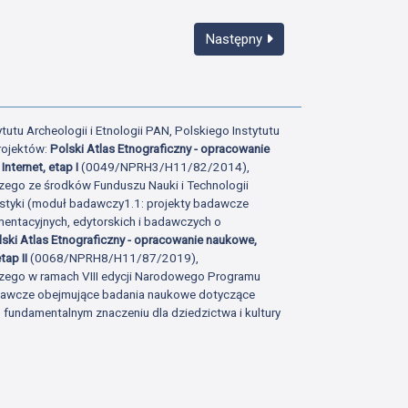
Następny
tutu Archeologii i Etnologii PAN, Polskiego Instytutu
rojektów:
Polski Atlas Etnograficzny - opracowanie
Internet, etap I
(0049/NPRH3/H11/82/2014),
zego ze środków Funduszu Nauki i Technologii
istyki (moduł badawczy1.1: projekty badawcze
ntacyjnych, edytorskich i badawczych o
lski Atlas Etnograficzny - opracowanie naukowe,
tap II
(0068/NPRH8/H11/87/2019),
zego w ramach VIII edycji Narodowego Programu
adawcze obejmujące badania naukowe dotyczące
fundamentalnym znaczeniu dla dziedzictwa i kultury