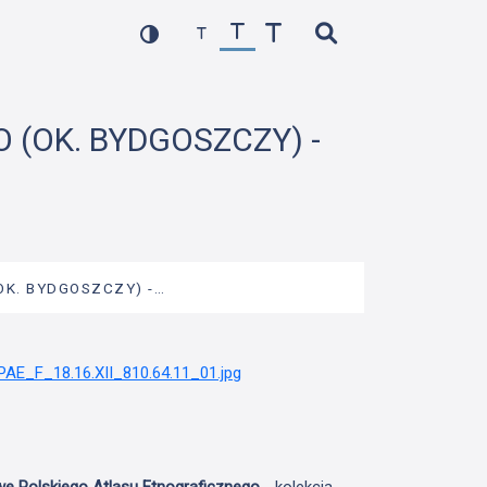
O (OK. BYDGOSZCZY) -
(OK. BYDGOSZCZY) -…
we Polskiego Atlasu Etnograficznego
- kolekcja