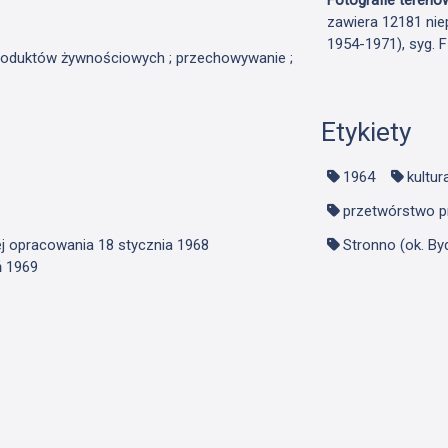
zawiera 12181 nie
1954-1971), syg. 
 produktów żywnościowych ; przechowywanie ;
Etykiety
1964
kultur
przetwórstwo 
ej opracowania 18 stycznia 1968
Stronno (ok. B
ń 1969