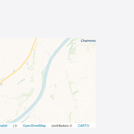
eaflet
| ©
OpenStreetMap
contributors ©
CARTO