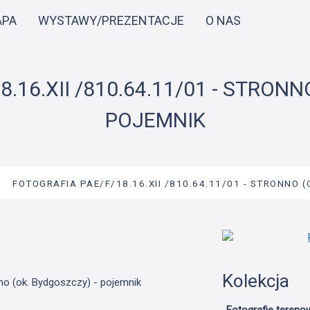
Przejdź
APA
WYSTAWY/PREZENTACJE
O NAS
do
treści
.16.XII /810.64.11/01 - STRONN
POJEMNIK
→
FOTOGRAFIA PAE/F/18.16.XII /810.64.11/01 - STRONNO 
Kolekcja
nno (ok. Bydgoszczy) - pojemnik
Fotografie tereno