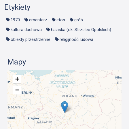
Etykiety
1970
cmentarz
etos
grób
kultura duchowa
Łaziska (ok. Strzelec Opolskich)
obiekty przestrzenne
religijność ludowa
Mapy
+
−