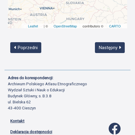
Leaflet
| ©
OpenStreetMap
contributors ©
CARTO
Poprzedni
Następny
Adres do korespondencji:
Archiwum Polskiego Atlasu Etnograficznego
Wydział Sztuki i Nauk o Edukacji
Budynek Główny, s. B.3.8
ul. Bielska 62
43-400 Cieszyn
Kontakt
Profil 
Deklaracja dostępności