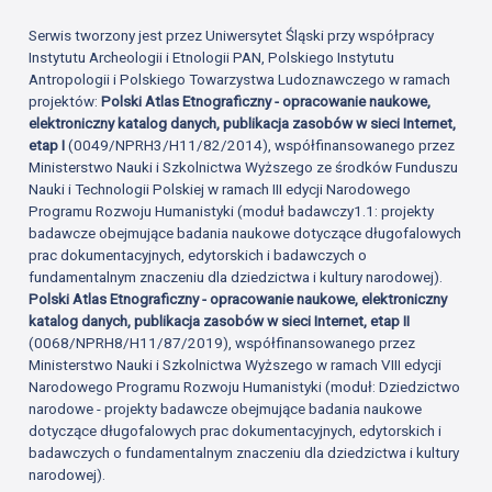
Serwis tworzony jest przez Uniwersytet Śląski przy współpracy
Instytutu Archeologii i Etnologii PAN, Polskiego Instytutu
Antropologii i Polskiego Towarzystwa Ludoznawczego w ramach
projektów:
Polski Atlas Etnograficzny - opracowanie naukowe,
elektroniczny katalog danych, publikacja zasobów w sieci Internet,
etap I
(0049/NPRH3/H11/82/2014), współfinansowanego przez
Ministerstwo Nauki i Szkolnictwa Wyższego ze środków Funduszu
Nauki i Technologii Polskiej w ramach III edycji Narodowego
Programu Rozwoju Humanistyki (moduł badawczy1.1: projekty
badawcze obejmujące badania naukowe dotyczące długofalowych
prac dokumentacyjnych, edytorskich i badawczych o
fundamentalnym znaczeniu dla dziedzictwa i kultury narodowej).
Polski Atlas Etnograficzny - opracowanie naukowe, elektroniczny
katalog danych, publikacja zasobów w sieci Internet, etap II
(0068/NPRH8/H11/87/2019), współfinansowanego przez
Ministerstwo Nauki i Szkolnictwa Wyższego w ramach VIII edycji
Narodowego Programu Rozwoju Humanistyki (moduł: Dziedzictwo
narodowe - projekty badawcze obejmujące badania naukowe
dotyczące długofalowych prac dokumentacyjnych, edytorskich i
badawczych o fundamentalnym znaczeniu dla dziedzictwa i kultury
narodowej).