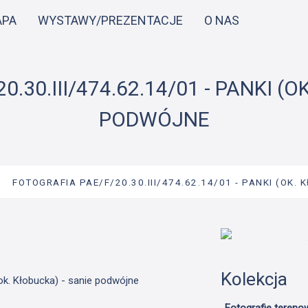
Przejdź
APA
WYSTAWY/PREZENTACJE
O NAS
do
treści
.30.III/474.62.14/01 - PANKI (O
PODWÓJNE
→
FOTOGRAFIA PAE/F/20.30.III/474.62.14/01 - PANKI (OK. 
Kolekcja
(ok. Kłobucka) - sanie podwójne
Fotografie tereno