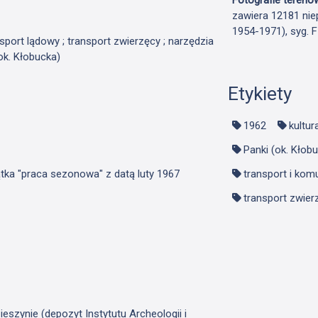
zawiera 12181 nie
1954-1971), syg. 
ansport lądowy ; transport zwierzęcy ; narzędzia
(ok. Kłobucka)
Etykiety
1962
kultur
Panki (ok. Kłob
ątka "praca sezonowa" z datą luty 1967
transport i kom
transport zwier
szynie (depozyt Instytutu Archeologii i