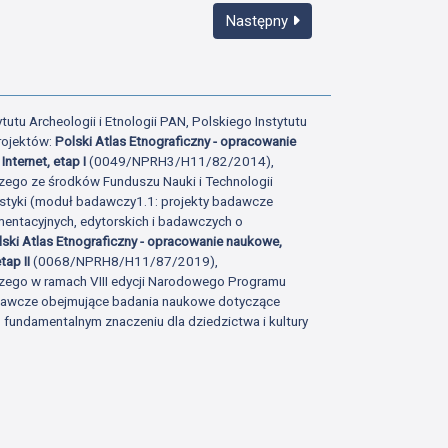
Następny
tutu Archeologii i Etnologii PAN, Polskiego Instytutu
rojektów:
Polski Atlas Etnograficzny - opracowanie
Internet, etap I
(0049/NPRH3/H11/82/2014),
zego ze środków Funduszu Nauki i Technologii
istyki (moduł badawczy1.1: projekty badawcze
ntacyjnych, edytorskich i badawczych o
lski Atlas Etnograficzny - opracowanie naukowe,
tap II
(0068/NPRH8/H11/87/2019),
zego w ramach VIII edycji Narodowego Programu
adawcze obejmujące badania naukowe dotyczące
fundamentalnym znaczeniu dla dziedzictwa i kultury