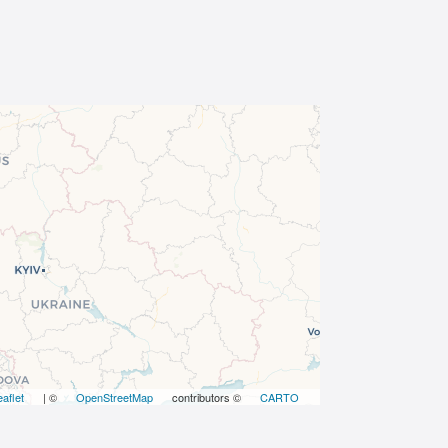
eaflet
| ©
OpenStreetMap
contributors ©
CARTO