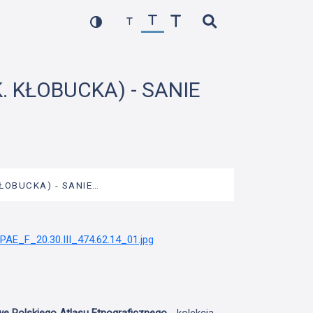
K. KŁOBUCKA) - SANIE
KŁOBUCKA) - SANIE…
we Polskiego Atlasu Etnograficznego
- kolekcja