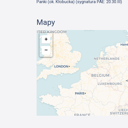
Panki (ok. Kłobucka) (sygnatura PAE: 20.30.III)
Mapy
+
−