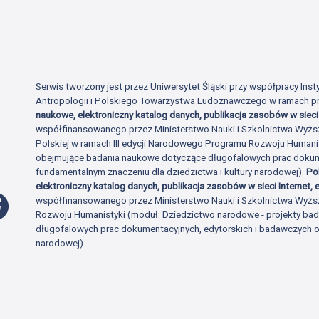
Serwis tworzony jest przez Uniwersytet Śląski przy współpracy Insty
Antropologii i Polskiego Towarzystwa Ludoznawczego w ramach p
naukowe, elektroniczny katalog danych, publikacja zasobów w sieci 
współfinansowanego przez Ministerstwo Nauki i Szkolnictwa Wyżs
Polskiej w ramach III edycji Narodowego Programu Rozwoju Human
obejmujące badania naukowe dotyczące długofalowych prac dokume
fundamentalnym znaczeniu dla dziedzictwa i kultury narodowej).
Po
elektroniczny katalog danych, publikacja zasobów w sieci Internet, e
Profil Facebook
współfinansowanego przez Ministerstwo Nauki i Szkolnictwa Wyżs
Rozwoju Humanistyki (moduł: Dziedzictwo narodowe - projekty b
długofalowych prac dokumentacyjnych, edytorskich i badawczych o 
narodowej).