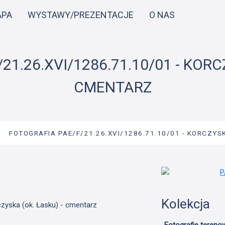
Przejdź
APA
WYSTAWY/PREZENTACJE
O NAS
do
treści
1.26.XVI/1286.71.10/01 - KORC
CMENTARZ
→
FOTOGRAFIA PAE/F/21.26.XVI/1286.71.10/01 - KORCZYSK
Kolekcja
czyska (ok. Łasku) - cmentarz
Fotografie tereno