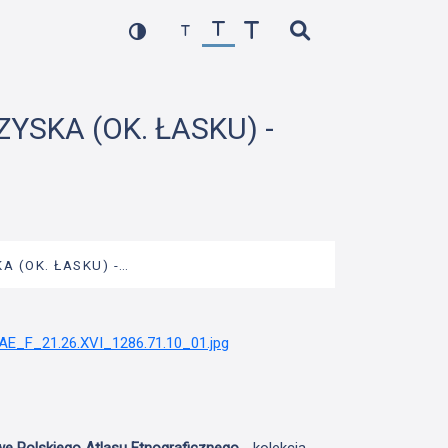
ZYSKA (OK. ŁASKU) -
A (OK. ŁASKU) -…
we Polskiego Atlasu Etnograficznego
- kolekcja