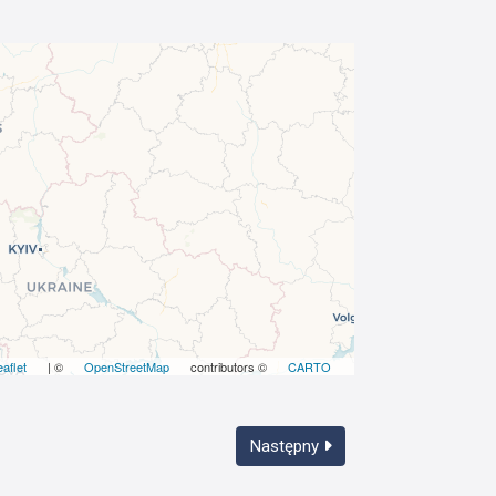
eaflet
| ©
OpenStreetMap
contributors ©
CARTO
Następny