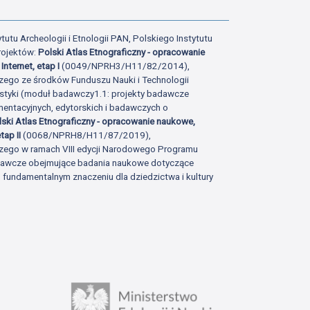
tutu Archeologii i Etnologii PAN, Polskiego Instytutu
rojektów:
Polski Atlas Etnograficzny - opracowanie
Internet, etap I
(0049/NPRH3/H11/82/2014),
zego ze środków Funduszu Nauki i Technologii
istyki (moduł badawczy1.1: projekty badawcze
ntacyjnych, edytorskich i badawczych o
lski Atlas Etnograficzny - opracowanie naukowe,
tap II
(0068/NPRH8/H11/87/2019),
zego w ramach VIII edycji Narodowego Programu
adawcze obejmujące badania naukowe dotyczące
fundamentalnym znaczeniu dla dziedzictwa i kultury