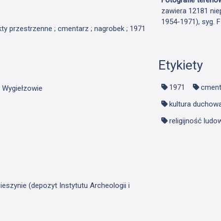
zawiera 12181 nie
1954-1971), syg. 
ekty przestrzenne ; cmentarz ; nagrobek ; 1971
Etykiety
1971
cment
w Wygiełzowie
kultura duchow
religijność ludo
szynie (depozyt Instytutu Archeologii i