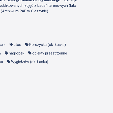
publikowanych zdjęć z badań terenowych (lata
F (Archiwum PAE w Cieszynie)
arz
etos
Korczyska (ok. Łasku)
a
nagrobek
obiekty przestrzenne
wa
Wygiełzów (ok. Łasku)