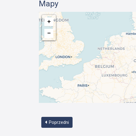
Mapy
+
−
Poprzedni