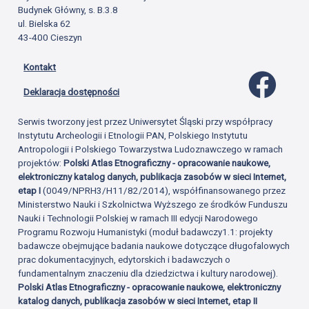
Budynek Główny, s. B.3.8
ul. Bielska 62
43-400 Cieszyn
Kontakt
Profil 
Deklaracja dostępności
Serwis tworzony jest przez Uniwersytet Śląski przy współpracy
Instytutu Archeologii i Etnologii PAN, Polskiego Instytutu
Antropologii i Polskiego Towarzystwa Ludoznawczego w ramach
projektów:
Polski Atlas Etnograficzny - opracowanie naukowe,
elektroniczny katalog danych, publikacja zasobów w sieci Internet,
etap I
(0049/NPRH3/H11/82/2014), współfinansowanego przez
Ministerstwo Nauki i Szkolnictwa Wyższego ze środków Funduszu
Nauki i Technologii Polskiej w ramach III edycji Narodowego
Programu Rozwoju Humanistyki (moduł badawczy1.1: projekty
badawcze obejmujące badania naukowe dotyczące długofalowych
prac dokumentacyjnych, edytorskich i badawczych o
fundamentalnym znaczeniu dla dziedzictwa i kultury narodowej).
Polski Atlas Etnograficzny - opracowanie naukowe, elektroniczny
katalog danych, publikacja zasobów w sieci Internet, etap II