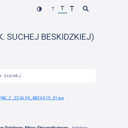
K. SUCHEJ BESKIDZKIEJ)
OK. SUCHEJ…
we Polskiego Atlasu Etnograficznego
- kolekcja