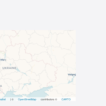
eaflet
| ©
OpenStreetMap
contributors ©
CARTO