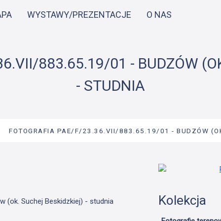
Przejdź
APA
WYSTAWY/PREZENTACJE
O NAS
do
treści
6.VII/883.65.19/01 - BUDZÓW (O
- STUDNIA
→
FOTOGRAFIA PAE/F/23.36.VII/883.65.19/01 - BUDZÓW (
Kolekcja
 (ok. Suchej Beskidzkiej) - studnia
Fotografie tereno