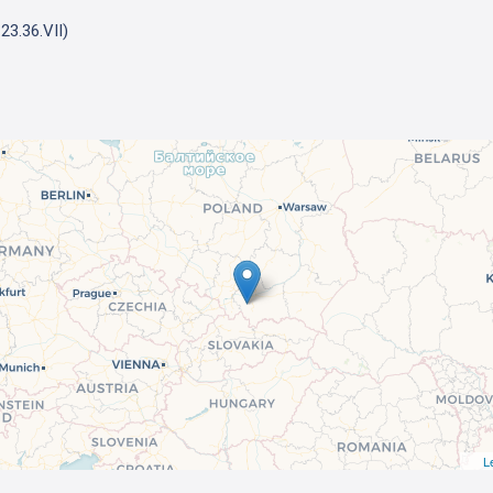
23.36.VII)
L