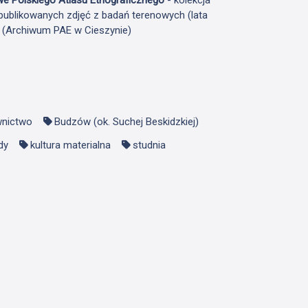
publikowanych zdjęć z badań terenowych (lata
F (Archiwum PAE w Cieszynie)
nictwo
Budzów (ok. Suchej Beskidzkiej)
dy
kultura materialna
studnia