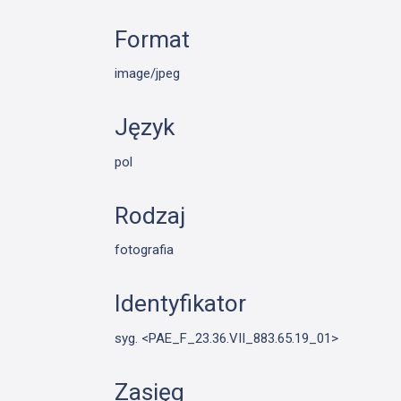
Format
image/jpeg
Język
pol
Rodzaj
fotografia
Identyfikator
syg. <PAE_F_23.36.VII_883.65.19_01>
Zasięg