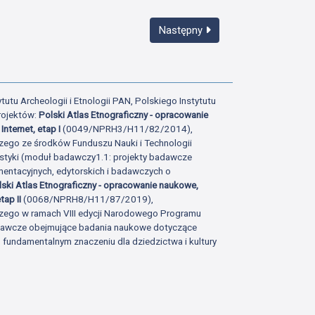
Następny
tutu Archeologii i Etnologii PAN, Polskiego Instytutu
rojektów:
Polski Atlas Etnograficzny - opracowanie
Internet, etap I
(0049/NPRH3/H11/82/2014),
zego ze środków Funduszu Nauki i Technologii
istyki (moduł badawczy1.1: projekty badawcze
ntacyjnych, edytorskich i badawczych o
lski Atlas Etnograficzny - opracowanie naukowe,
tap II
(0068/NPRH8/H11/87/2019),
zego w ramach VIII edycji Narodowego Programu
adawcze obejmujące badania naukowe dotyczące
fundamentalnym znaczeniu dla dziedzictwa i kultury