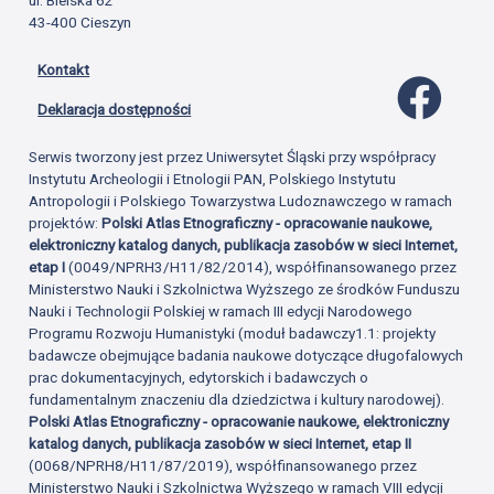
ul. Bielska 62
43-400 Cieszyn
Kontakt
Profil 
Deklaracja dostępności
Serwis tworzony jest przez Uniwersytet Śląski przy współpracy
Instytutu Archeologii i Etnologii PAN, Polskiego Instytutu
Antropologii i Polskiego Towarzystwa Ludoznawczego w ramach
projektów:
Polski Atlas Etnograficzny - opracowanie naukowe,
elektroniczny katalog danych, publikacja zasobów w sieci Internet,
etap I
(0049/NPRH3/H11/82/2014), współfinansowanego przez
Ministerstwo Nauki i Szkolnictwa Wyższego ze środków Funduszu
Nauki i Technologii Polskiej w ramach III edycji Narodowego
Programu Rozwoju Humanistyki (moduł badawczy1.1: projekty
badawcze obejmujące badania naukowe dotyczące długofalowych
prac dokumentacyjnych, edytorskich i badawczych o
fundamentalnym znaczeniu dla dziedzictwa i kultury narodowej).
Polski Atlas Etnograficzny - opracowanie naukowe, elektroniczny
katalog danych, publikacja zasobów w sieci Internet, etap II
(0068/NPRH8/H11/87/2019), współfinansowanego przez
Ministerstwo Nauki i Szkolnictwa Wyższego w ramach VIII edycji