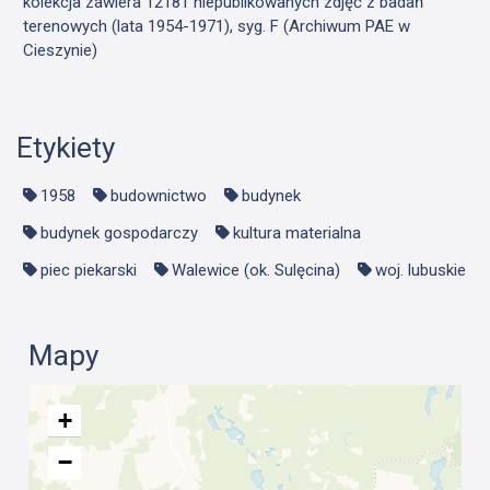
kolekcja zawiera 12181 niepublikowanych zdjęć z badań
terenowych (lata 1954-1971), syg. F (Archiwum PAE w
Cieszynie)
Etykiety
1958
budownictwo
budynek
budynek gospodarczy
kultura materialna
piec piekarski
Walewice (ok. Sulęcina)
woj. lubuskie
Mapy
+
−