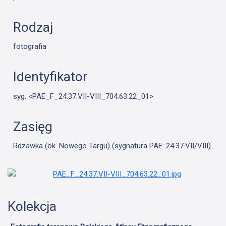
Rodzaj
fotografia
Identyfikator
syg. <PAE_F_24.37.VII-VIII_704.63.22_01>
Zasięg
Rdzawka (ok. Nowego Targu) (sygnatura PAE: 24.37.VII/VIII)
Kolekcja