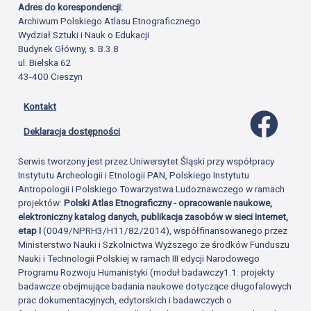
Adres do korespondencji:
Archiwum Polskiego Atlasu Etnograficznego
Wydział Sztuki i Nauk o Edukacji
Budynek Główny, s. B.3.8
ul. Bielska 62
43-400 Cieszyn
Kontakt
Profil 
Deklaracja dostępności
Serwis tworzony jest przez Uniwersytet Śląski przy współpracy
Instytutu Archeologii i Etnologii PAN, Polskiego Instytutu
Antropologii i Polskiego Towarzystwa Ludoznawczego w ramach
projektów:
Polski Atlas Etnograficzny - opracowanie naukowe,
elektroniczny katalog danych, publikacja zasobów w sieci Internet,
etap I
(0049/NPRH3/H11/82/2014), współfinansowanego przez
Ministerstwo Nauki i Szkolnictwa Wyższego ze środków Funduszu
Nauki i Technologii Polskiej w ramach III edycji Narodowego
Programu Rozwoju Humanistyki (moduł badawczy1.1: projekty
badawcze obejmujące badania naukowe dotyczące długofalowych
prac dokumentacyjnych, edytorskich i badawczych o