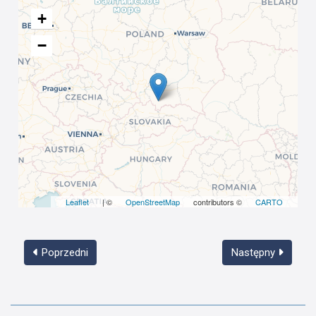
+
−
Leaflet
| ©
OpenStreetMap
contributors ©
CARTO
Poprzedni
Następny