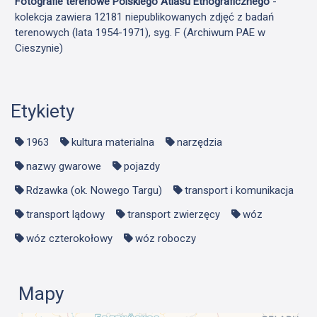
Fotografie terenowe Polskiego Atlasu Etnograficznego
-
kolekcja zawiera 12181 niepublikowanych zdjęć z badań
terenowych (lata 1954-1971), syg. F (Archiwum PAE w
Cieszynie)
Etykiety
1963
kultura materialna
narzędzia
nazwy gwarowe
pojazdy
Rdzawka (ok. Nowego Targu)
transport i komunikacja
transport lądowy
transport zwierzęcy
wóz
wóz czterokołowy
wóz roboczy
Mapy