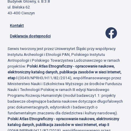
Budynek Główny, s. B.3.8
ul. Bielska 62
43-400 Cieszyn
Kontakt
Profil 
Deklaracja dostępności
Serwis tworzony jest przez Uniwersytet Śląski przy współpracy
Instytutu Archeologii i Etnologii PAN, Polskiego Instytutu
Antropologii i Polskiego Towarzystwa Ludoznawczego w ramach
projektów:
Polski Atlas Etnograficzny - opracowanie naukowe,
elektroniczny katalog danych, publikacja zasobów w sieci Internet,
etap I
(0049/NPRH3/H11/82/2014), współfinansowanego przez
Ministerstwo Nauki i Szkolnictwa Wyższego ze środków Funduszu
Nauki i Technologii Polskiej w ramach III edycji Narodowego
Programu Rozwoju Humanistyki (moduł badawczy1.1: projekty
badawcze obejmujące badania naukowe dotyczące długofalowych
prac dokumentacyjnych, edytorskich i badawczych o
fundamentalnym znaczeniu dla dziedzictwa i kultury narodowej).
Polski Atlas Etnograficzny - opracowanie naukowe, elektroniczny
katalog danych, publikacja zasobów w sieci Internet, etap II
(0068/NPRH8/H11/87/2019), współfinansowanego przez